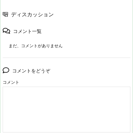
ディスカッション
コメント一覧
まだ、コメントがありません
コメントをどうぞ
コメント