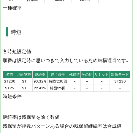
一種確率
時短
各時短設定値
順番は設定時に思いつきで入力しているため結構適当です｡
名前
消化状態
継続率
終了条件
残保留
その他
リミット
対象モード
ST230
ST
90.32%
特図:230回
–
–
–
ST230
ST25
ST
22.41%
特図:25回
–
–
–
–
時短条件
継続率は残保留を除く数値
残保留が複数パターンある場合の残保留継続率は合成値