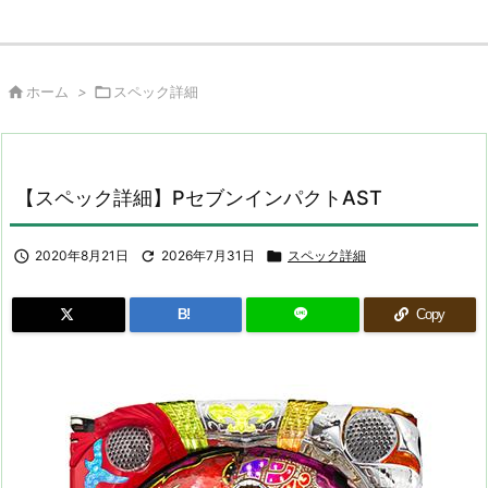

ホーム
>

スペック詳細
【スペック詳細】PセブンインパクトAST

2020年8月21日

2026年7月31日

スペック詳細
B!
Copy