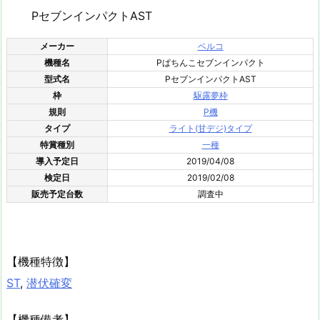
PセブンインパクトAST
メーカー
ベルコ
機種名
Pぱちんこセブンインパクト
型式名
PセブンインパクトAST
枠
駆露夢枠
規則
P機
タイプ
ライト(甘デジ)タイプ
特賞種別
一種
導入予定日
2019/04/08
検定日
2019/02/08
販売予定台数
調査中
【機種特徴】
ST
,
潜伏確変
【機種備考】