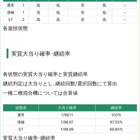
通常
1
低
低
否
低
–
潜確
1
高
低
否
低
–
ST
2
高
高
否
高
–
各遊技状態
実質大当り確率･継続率
各状態の実質大当り確率と実質継続率
継続判定は大当りとし､継続回数/選択回数にて算出
一種二種混合機については合算値
状態名
大当り確率
継続率
通常
1/99.11
100%
潜確
1/98.97
87.53%
ST
1/98.99
69.84%
実質大当り確率･継続率