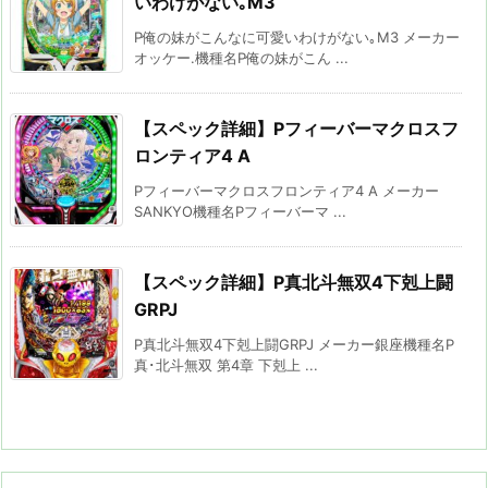
いわけがない｡M3
P俺の妹がこんなに可愛いわけがない｡M3 メーカー
オッケー.機種名P俺の妹がこん ...
【スペック詳細】Pフィーバーマクロスフ
ロンティア4 A
Pフィーバーマクロスフロンティア4 A メーカー
SANKYO機種名Pフィーバーマ ...
【スペック詳細】P真北斗無双4下剋上闘
GRPJ
P真北斗無双4下剋上闘GRPJ メーカー銀座機種名P
真･北斗無双 第4章 下剋上 ...