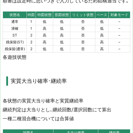
順番は設定時に思いつきで入力しているため結構適当です｡
状態名
特図
特図状態
普図状態
リミット状態
ベース
対象モード
通常
1
低
低
否
低
–
潜確
1
高
低
否
低
–
ST
2
高
高
否
高
–
残保留(ST)
2
高
低
否
高
–
残保留(通常)
2
低
低
否
高
–
各遊技状態
実質大当り確率･継続率
各状態の実質大当り確率と実質継続率
継続判定は大当りとし､継続回数/選択回数にて算出
一種二種混合機については合算値
状態名
大当り確率
継続率