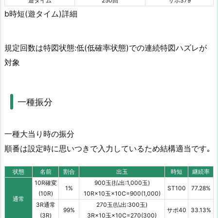
遊タイム
250回
サポ379
b時短(遊タイム)詳細
規定回数は特図状態:低(低確率状態)での連続特図ハズレが
対象
一種振分
一種大当り時の振分
順番は設定時に思いつきで入力しているため結構適当です｡
状態
名前
割合
出玉
時短
継続率
10R確変
900玉(払出:1,000玉)
1%
ST100
77.28%
(10R)
10R×10玉×10C=900(1,000)
通常
3R通常
270玉(払出:300玉)
99%
サポ40
33.13%
(3R)
3R×10玉×10C=270(300)