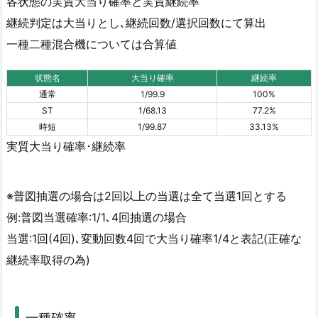
各状態の実質大当り確率と実質継続率
継続判定は大当りとし､継続回数/選択回数にて算出
一種二種混合機については合算値
状態名
大当り確率
継続率
通常
1/99.9
100%
ST
1/68.13
77.2%
時短
1/99.87
33.13%
実質大当り確率･継続率
※普図抽選の場合は2回以上の当選は全て当選1回とする
例:普図当選確率:1/1､4回抽選の場合
当選:1回(4回)､変動回数4回で大当り確率1/4と表記(正確な
継続率取得の為)
一種確率