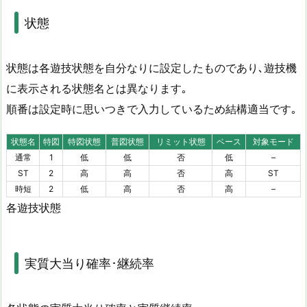
状態
状態は各遊技状態を自分なりに設定したものであり､遊技機
に表示される状態名とは異なります｡
順番は設定時に思いつきで入力しているため結構適当です｡
状態名
特図
特図状態
普図状態
リミット状態
ベース
対象モード
通常
1
低
低
否
低
–
ST
2
高
高
否
高
ST
時短
2
低
高
否
高
–
各遊技状態
実質大当り確率･継続率