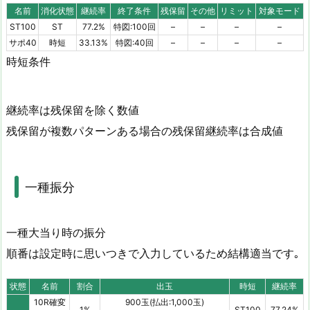
名前
消化状態
継続率
終了条件
残保留
その他
リミット
対象モード
ST100
ST
77.2%
特図:100回
–
–
–
–
サポ40
時短
33.13%
特図:40回
–
–
–
–
時短条件
継続率は残保留を除く数値
残保留が複数パターンある場合の残保留継続率は合成値
一種振分
一種大当り時の振分
順番は設定時に思いつきで入力しているため結構適当です｡
状態
名前
割合
出玉
時短
継続率
10R確変
900玉(払出:1,000玉)
1%
ST100
77.24%