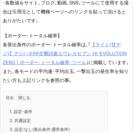
･各数値をサイト､ブログ､動画､SNS､ツールにて使用する場
合は引用元として機種ページへのリンクを貼って頂けると
ありがたいです｡
【ボーダー･トータル確率】
各算出条件のボーダー･トータル確率は､｢
【ライト(甘デ
ジ)】デジハネPA交響詩篇エウレカセブン HIｰEVOLUTION
ZERO | ボーダー･トータル確率･ツール
｣に掲載しています｡
また､各モードの平均連･平均出玉､一撃出玉の発生率を知り
たい方も上記リンクを参照の事｡
目次
1.
設定･条件
2.
共通設定
3.
設定:なし(算出条件:通常条件)