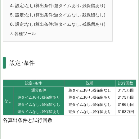
4.
設定:なし(算出条件:遊タイムあり､残保留あり)
5.
設定:なし(算出条件:遊タイムなし､残保留なし)
6.
設定:なし(算出条件:遊タイムなし､残保留あり)
7.
各種ツール
設定･条件
設定-条件
説明
試行回数
通常条件
遊タイムあり､残保留なし
3175万回
遊タイムあり､残保留あり
遊タイムあり､残保留あり
3175万回
なし
遊タイムなし､残保留なし
遊タイムなし､残保留なし
3166万回
遊タイムなし､残保留あり
遊タイムなし､残保留あり
3193万回
各算出条件と試行回数