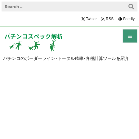

Twitter
Feedly
RSS


メニュ
パチンコのボーダーライン･トータル確率･各種計算ツールを紹介

サイド

前へ

次へ

検索