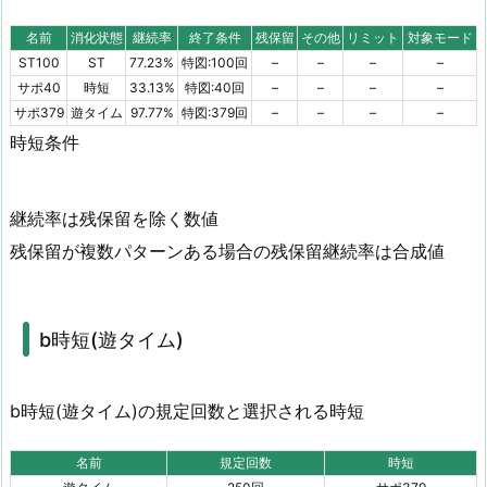
名前
消化状態
継続率
終了条件
残保留
その他
リミット
対象モード
ST100
ST
77.23%
特図:100回
–
–
–
–
サポ40
時短
33.13%
特図:40回
–
–
–
–
サポ379
遊タイム
97.77%
特図:379回
–
–
–
–
時短条件
継続率は残保留を除く数値
残保留が複数パターンある場合の残保留継続率は合成値
b時短(遊タイム)
b時短(遊タイム)の規定回数と選択される時短
名前
規定回数
時短