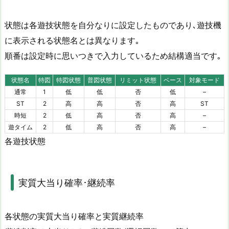
状態は各遊技状態を自分なりに設定したものであり､遊技機
に表示される状態名とは異なります｡
順番は設定時に思いつきで入力しているため結構適当です｡
状態名
特図
特図状態
普図状態
リミット状態
ベース
対象モード
通常
1
低
低
否
低
–
ST
2
高
高
否
高
ST
時短
2
低
高
否
高
–
遊タイム
2
低
高
否
高
–
各遊技状態
実質大当り確率･継続率
各状態の実質大当り確率と実質継続率