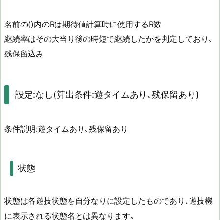
名前の()内のRは期待値計算時に使用するR数
継続率はその大当り後の時短で継続したかを判定しており､
残保留込み
設定:なし(算出条件:遊タイムあり､残保留あり)
条件説明:遊タイムあり､残保留あり
状態
状態は各遊技状態を自分なりに設定したものであり､遊技機
に表示される状態名とは異なります｡