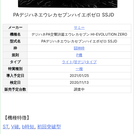
PAデジハネエウレカセブンハイエボゼロ SSJD
メーカー
サミー
機種名
デジハネPA交響詩篇エウレカセブン HIｰEVOLUTION ZERO
型式名
PAデジハネエウレカセブンハイエボゼロ SSJD
枠
闘神枠
規則
P機
タイプ
ライト(甘デジ)タイプ
特賞種別
一種
導入予定日
2021/01/25
検定日
2020/11/13
販売予定台数
調査中
【機種特徴】
ST
,
V確
,
b時短
,
初回突破型