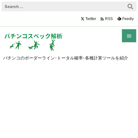

Twitter
Feedly
RSS


メニュ
パチンコのボーダーライン･トータル確率･各種計算ツールを紹介

サイド

前へ

次へ

検索