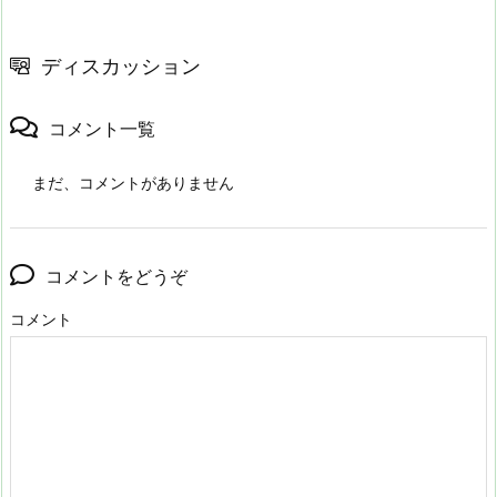
ディスカッション
コメント一覧
まだ、コメントがありません
コメントをどうぞ
コメント