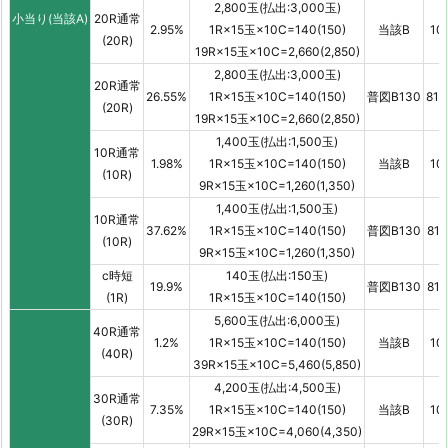
2,800玉(払出:3,000玉)
小当り(当該A)
20R通常
2.95%
1R×15玉×10C=140(150)
当該B
10
(20R)
19R×15玉×10C=2,660(2,850)
2,800玉(払出:3,000玉)
20R通常
26.55%
1R×15玉×10C=140(150)
普図B130
81.
(20R)
19R×15玉×10C=2,660(2,850)
1,400玉(払出:1,500玉)
10R通常
1.98%
1R×15玉×10C=140(150)
当該B
10
(10R)
9R×15玉×10C=1,260(1,350)
1,400玉(払出:1,500玉)
10R通常
37.62%
1R×15玉×10C=140(150)
普図B130
81.
(10R)
9R×15玉×10C=1,260(1,350)
c時短
140玉(払出:150玉)
19.9%
普図B130
81.
(1R)
1R×15玉×10C=140(150)
5,600玉(払出:6,000玉)
40R通常
1.2%
1R×15玉×10C=140(150)
当該B
10
(40R)
39R×15玉×10C=5,460(5,850)
4,200玉(払出:4,500玉)
30R通常
7.35%
1R×15玉×10C=140(150)
当該B
10
(30R)
29R×15玉×10C=4,060(4,350)