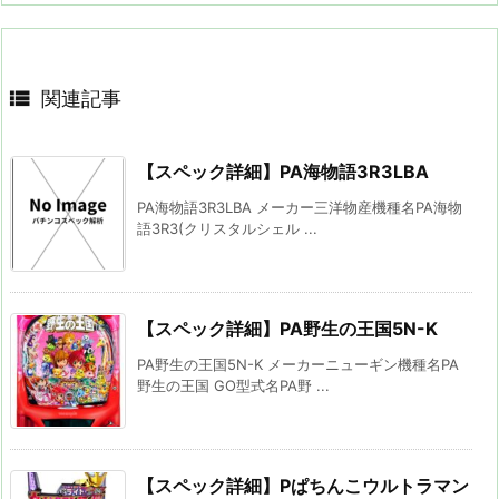

関連記事
【スペック詳細】PA海物語3R3LBA
PA海物語3R3LBA メーカー三洋物産機種名PA海物
語3R3(クリスタルシェル ...
【スペック詳細】PA野生の王国5N-K
PA野生の王国5N-K メーカーニューギン機種名PA
野生の王国 GO型式名PA野 ...
【スペック詳細】Pぱちんこウルトラマン