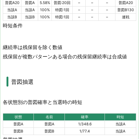
普図A20
普図A
5.58%
普図:20回
–
–
–
普図A20
当該A
当該A
100%
特図:1回
–
–
–
普図B130
当該B
当該B
100%
特図:1回
–
–
–
連戦
時短条件
継続率は残保留を除く数値
残保留が複数パターンある場合の残保留継続率は合成値
普図抽選
各状態別の普図確率と当選時の時短
状態
名前
確率
時短
普図A
普図A
1/348.6
当該A
普図B
普図B
1/77.4
当該A