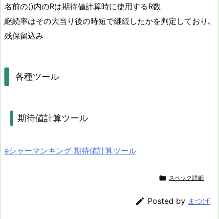
名前の()内のRは期待値計算時に使用するR数
継続率はその大当り後の時短で継続したかを判定しており､
残保留込み
各種ツール
期待値計算ツール
eシャーマンキング 期待値計算ツール

スペック詳細

Posted by
まつげ