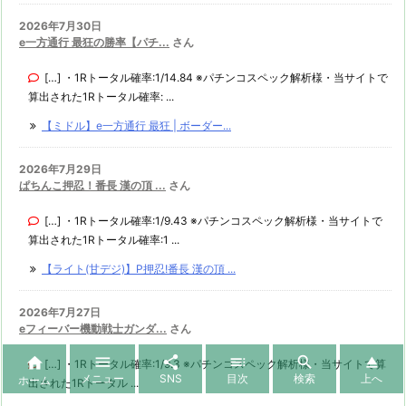
2026年7月30日
e一方通行 最狂の勝率【パチ...
さん
[…] ・1Rトータル確率:1/14.84 ※パチンコスペック解析様・当サイトで
算出された1Rトータル確率: ...
【ミドル】e一方通行 最狂 | ボーダー...
2026年7月29日
ぱちんこ押忍！番長 漢の頂 ...
さん
[…] ・1Rトータル確率:1/9.43 ※パチンコスペック解析様・当サイトで
算出された1Rトータル確率:1 ...
【ライト(甘デジ)】P押忍!番長 漢の頂 ...
2026年7月27日
eフィーバー機動戦士ガンダ...
さん






[…] ・1Rトータル確率:1/9.3 ※パチンコスペック解析様・当サイトで算
メニュー
SNS
目次
検索
上へ
ホーム
出された1Rトータル ...