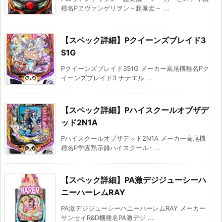
種名Pヱヴァンゲリヲン～超暴走～ ...
【スペック詳細】Pクイーンズブレイド3
S1G
Pクイーンズブレイド3S1G メーカー高尾機種名Pク
イーンズブレイド3 ナナエル ...
【スペック詳細】Pハイスクールオブザデ
ッド2N1A
Pハイスクールオブザデッド2N1A メーカー高尾機
種名P学園黙示録ハイスクール･ ...
【スペック詳細】PA激デジジューシーハ
ニーハーレムRAY
PA激デジジューシーハニーハーレムRAY メーカー
サンセイR&D機種名PA激デジ ...