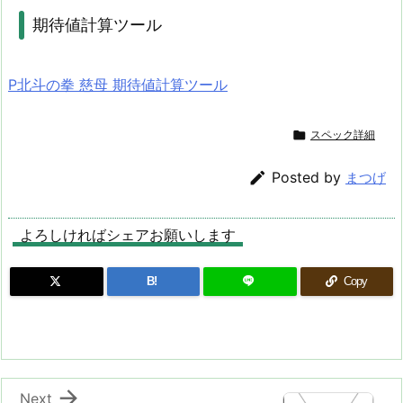
期待値計算ツール
P北斗の拳 慈母 期待値計算ツール

スペック詳細

Posted by
まつげ
よろしければシェアお願いします
B!
Copy

Next