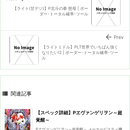
【ライト(甘デジ)】P北斗の拳 慈母 | ボー
ダー･トータル確率･ツール

Prev
【ライトミドル】PLT世界でいちばん強く
なりたい!2 | ボーダー･トータル確率･ツー
ル

関連記事
【スペック詳細】Pヱヴァンゲリヲン～超
覚醒～
Pヱヴァンゲリヲン～超覚醒～ メーカービスティ機