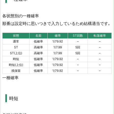
各状態別の一種確率
順番は設定時に思いつきで入力しているため結構適当です｡
状態
名前
確率
ST回数
転落確率
通常
低確率
1/79.92
–
–
ST
高確率
1/7.99
5回
–
ST(上位)
高確率
1/7.99
5回
–
時短
低確率
1/79.92
–
–
時短(上位)
低確率
1/79.92
–
–
残保留
低確率
1/79.92
–
–
一種確率
時短