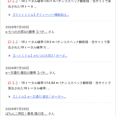
[…] ・1Rトータル確率:1/6.11 ※パチンコスペック解析様・当サイトで算
出された1Rトータ ...
【ライトミドル】Pフィーバー機動戦士...
2026年7月30日
e 七つの大罪3の勝率【パチ...
さん
[…] ・1Rトータル確率:1/9.5 ※パチンコスペック解析様・当サイトで算
出された1Rトータル確率:1/ ...
【ハイミドル】e七つの大罪3 | ボーダ...
2026年7月30日
e一方通行 最狂の勝率【パチ...
さん
[…] ・1Rトータル確率:1/14.84 ※パチンコスペック解析様・当サイトで
算出された1Rトータル確率: ...
【ミドル】e一方通行 最狂 | ボーダー...
2026年7月29日
ぱちんこ押忍！番長 漢の頂 ...
さん