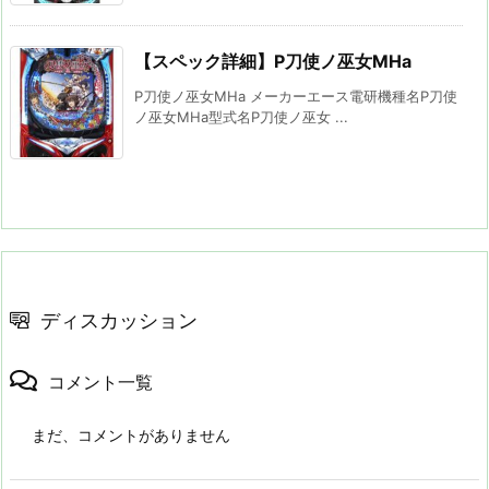
【スペック詳細】P刀使ノ巫女MHa
P刀使ノ巫女MHa メーカーエース電研機種名P刀使
ノ巫女MHa型式名P刀使ノ巫女 ...
ディスカッション
コメント一覧
まだ、コメントがありません