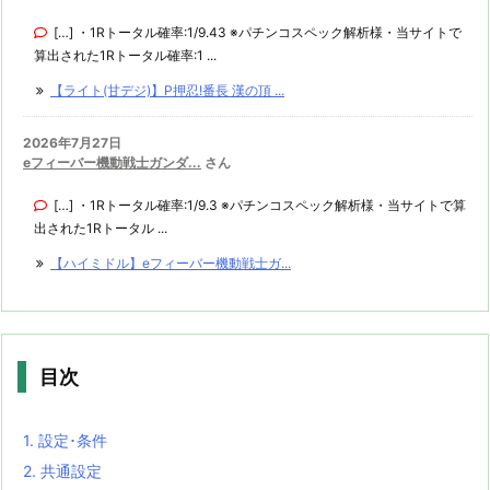
[…] ・1Rトータル確率:1/9.43 ※パチンコスペック解析様・当サイトで
算出された1Rトータル確率:1 ...
【ライト(甘デジ)】P押忍!番長 漢の頂 ...
2026年7月27日
eフィーバー機動戦士ガンダ...
さん
[…] ・1Rトータル確率:1/9.3 ※パチンコスペック解析様・当サイトで算
出された1Rトータル ...
【ハイミドル】eフィーバー機動戦士ガ...
目次
1.
設定･条件
2.
共通設定