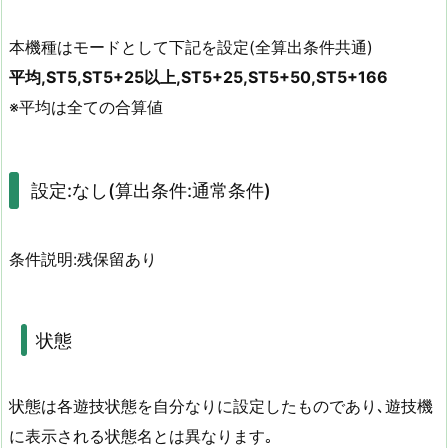
本機種はモードとして下記を設定(全算出条件共通)
平均,ST5,ST5+25以上,ST5+25,ST5+50,ST5+166
※平均は全ての合算値
設定:なし(算出条件:通常条件)
条件説明:残保留あり
状態
状態は各遊技状態を自分なりに設定したものであり､遊技機
に表示される状態名とは異なります｡