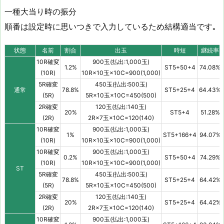
一種大当り時の振分
順番は設定時に思いつきで入力しているため結構適当です｡
状態
名前
割合
出玉
時短
継続率
10R確変
900玉(払出:1,000玉)
1.2%
ST5+50+4
74.08%
(10R)
10R×10玉×10C=900(1,000)
5R確変
450玉(払出:500玉)
通常
78.8%
ST5+25+4
64.43%
(5R)
5R×10玉×10C=450(500)
2R確変
120玉(払出:140玉)
20%
ST5+4
51.28%
(2R)
2R×7玉×10C=120(140)
10R確変
900玉(払出:1,000玉)
1%
ST5+166+4
94.07%
(10R)
10R×10玉×10C=900(1,000)
10R確変
900玉(払出:1,000玉)
0.2%
ST5+50+4
74.29%
(10R)
10R×10玉×10C=900(1,000)
ST
5R確変
450玉(払出:500玉)
78.8%
ST5+25+4
64.42%
(5R)
5R×10玉×10C=450(500)
2R確変
120玉(払出:140玉)
20%
ST5+25+4
64.42%
(2R)
2R×7玉×10C=120(140)
10R確変
900玉(払出:1,000玉)