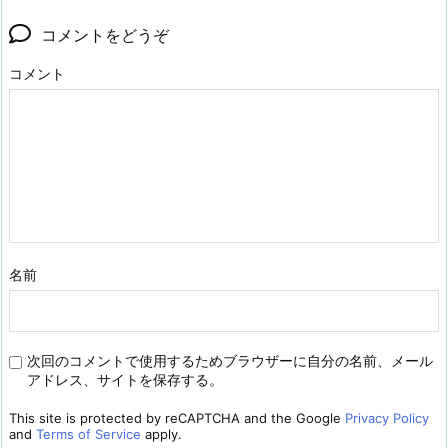
コメントをどうぞ
コメント
名前
次回のコメントで使用するためブラウザーに自分の名前、メール
アドレス、サイトを保存する。
This site is protected by reCAPTCHA and the Google
Privacy Policy
and
Terms of Service
apply.