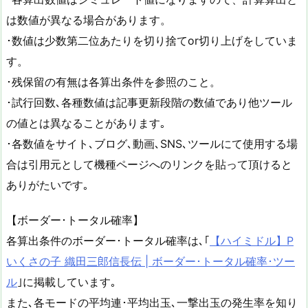
は数値が異なる場合があります。
･数値は少数第二位あたりを切り捨てor切り上げをしていま
す。
･残保留の有無は各算出条件を参照のこと。
･試行回数､各種数値は記事更新段階の数値であり他ツール
の値とは異なることがあります｡
･各数値をサイト､ブログ､動画､SNS､ツールにて使用する場
合は引用元として機種ページへのリンクを貼って頂けると
ありがたいです｡
【ボーダー･トータル確率】
各算出条件のボーダー･トータル確率は､｢
【ハイミドル】P
いくさの子 織田三郎信長伝 | ボーダー･トータル確率･ツー
ル
｣に掲載しています｡
また､各モードの平均連･平均出玉､一撃出玉の発生率を知り