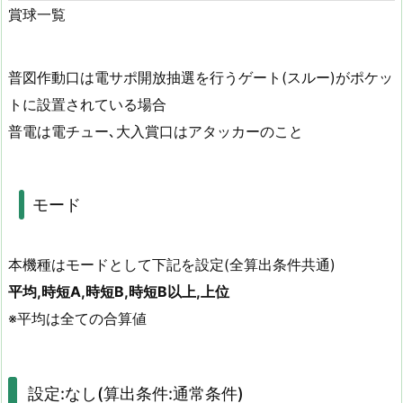
賞球一覧
普図作動口は電サポ開放抽選を行うゲート(スルー)がポケッ
トに設置されている場合
普電は電チュー､大入賞口はアタッカーのこと
モード
本機種はモードとして下記を設定(全算出条件共通)
平均,時短A,時短B,時短B以上,上位
※平均は全ての合算値
設定:なし(算出条件:通常条件)