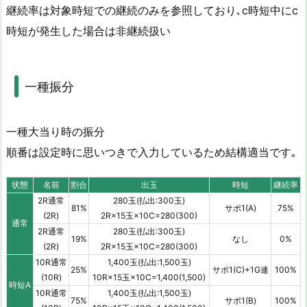
継続率は対象時短での継続のみを参照しており､c時短中にc
時短が発生した場合は非継続扱い
一種振分
一種大当り時の振分
順番は設定時に思いつきで入力しているため結構適当です｡
状態
名前
割合
出玉
時短
継続率
2R通常
280玉(払出:300玉)
81%
サポ1(A)
75%
(2R)
2R×15玉×10C=280(300)
通常
2R通常
280玉(払出:300玉)
19%
なし
0%
(2R)
2R×15玉×10C=280(300)
10R通常
1,400玉(払出:1,500玉)
25%
サポ1(C)+1G連
100%
(10R)
10R×15玉×10C=1,400(1,500)
時短A
10R通常
1,400玉(払出:1,500玉)
75%
サポ1(B)
100%