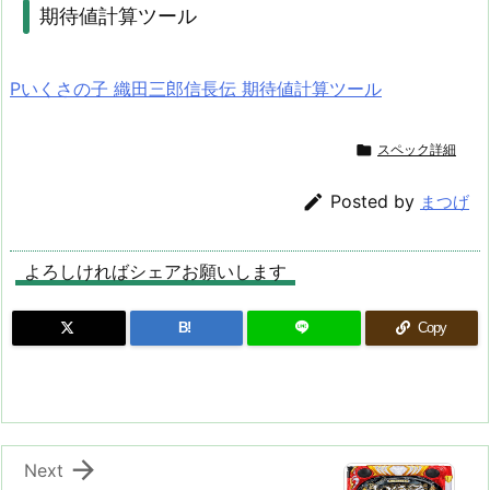
期待値計算ツール
Pいくさの子 織田三郎信長伝 期待値計算ツール

スペック詳細

Posted by
まつげ
よろしければシェアお願いします
B!
Copy

Next