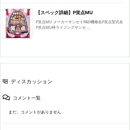
【スペック詳細】P笑点MU
P笑点MU メーカーサンセイR&D機種名P笑点型式名
P笑点MU枠ライジングサンセ ...
ディスカッション
コメント一覧
まだ、コメントがありません