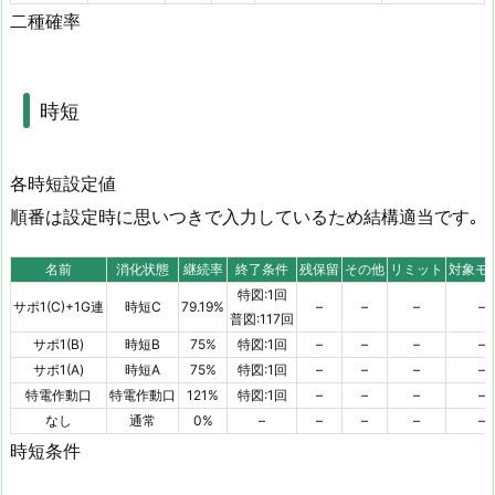
二種確率
時短
各時短設定値
順番は設定時に思いつきで入力しているため結構適当です｡
名前
消化状態
継続率
終了条件
残保留
その他
リミット
対象モ
特図:1回
サポ1(C)+1G連
時短C
79.19%
–
–
–
–
普図:117回
サポ1(B)
時短B
75%
特図:1回
–
–
–
–
サポ1(A)
時短A
75%
特図:1回
–
–
–
–
特電作動口
特電作動口
121%
特図:1回
–
–
–
–
なし
通常
0%
–
–
–
–
–
時短条件