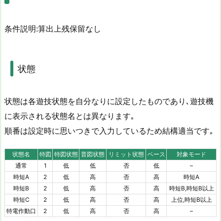
条件説明:算出上残保留なし
状態
状態は各遊技状態を自分なりに設定したものであり､遊技機
に表示される状態名とは異なります｡
順番は設定時に思いつきで入力しているため結構適当です｡
状態名
特図
特図状態
普図状態
リミット状態
ベース
対象モード
通常
1
低
低
否
低
–
時短A
2
低
高
否
高
時短A
時短B
2
低
高
否
高
時短B,時短B以上
時短C
2
低
高
否
高
上位,時短B以上
特電作動口
2
低
高
否
高
–