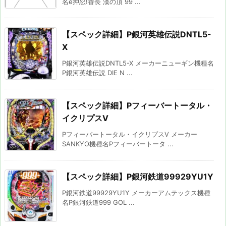
名e押忍!番長 漢の頂 99 ...
【スペック詳細】P銀河英雄伝説DNTL5-
X
P銀河英雄伝説DNTL5-X メーカーニューギン機種名
P銀河英雄伝説 DIE N ...
【スペック詳細】Pフィーバートータル・
イクリプスV
Pフィーバートータル・イクリプスV メーカー
SANKYO機種名Pフィーバートータ ...
【スペック詳細】P銀河鉄道99929YU1Y
P銀河鉄道99929YU1Y メーカーアムテックス機種
名P銀河鉄道999 GOL ...