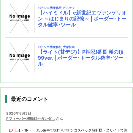
最近のコメント
2026年8月3日
Pフィーバー機動戦士ガンダ...
さん
[…] ・1Rトータル確率:1/6.11 ※パチンコスペック解析様・当サイトで算