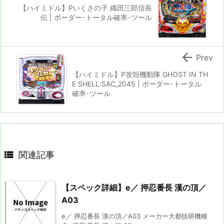
【ハイミドル】Pいくさの子 織田三郎信長
伝 | ボーダー･トータル確率･ツール

Prev
【ハイミドル】P攻殻機動隊 GHOST IN TH
E SHELL:SAC_2045 | ボーダー･トータル
確率･ツール

関連記事
【スペック詳細】e／ 押忍番長 漢の頂／
A03
e／ 押忍番長 漢の頂／A03 メーカー大都技研機種