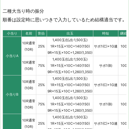
二種大当り時の振分
順番は設定時に思いつきで入力しているため結構適当です｡
小当り
名前
割合
出玉
時短
継続
1,400玉(払出:1,500玉)
10R通常
25%
1R×15玉×10C=140(150)
サポ1(C)+1G連
100
(10R)
9R×15玉×10C=1,260(1,350)
小当りA
1,400玉(払出:1,500玉)
10R通常
75%
1R×15玉×10C=140(150)
サポ1(B)
100
(10R)
9R×15玉×10C=1,260(1,350)
1,400玉(払出:1,500玉)
10R通常
25%
1R×15玉×10C=140(150)
サポ1(C)+1G連
100
(10R)
9R×15玉×10C=1,260(1,350)
小当りB
1,400玉(払出:1,500玉)
10R通常
75%
1R×15玉×10C=140(150)
サポ1(B)
100
(10R)
9R×15玉×10C=1,260(1,350)
1,400玉(払出:1,500玉)
10R通常
25%
1R×15玉×10C=140(150)
サポ1(C)+1G連
100
(10R)