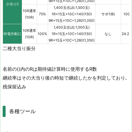
9R×15玉×10C=1,260(1,350)
小当りC
1,400玉(払出:1,500玉)
10R通常
75%
1R×15玉×10C=140(150)
サポ1(B)
100
(10R)
9R×15玉×10C=1,260(1,350)
1,400玉(払出:1,500玉)
10R通常
特電作動口
100%
1R×15玉×10C=140(150)
なし
24.2
(10R)
9R×15玉×10C=1,260(1,350)
二種大当り振分
名前の()内のRは期待値計算時に使用するR数
継続率はその大当り後の時短で継続したかを判定しており､
残保留込み
各種ツール