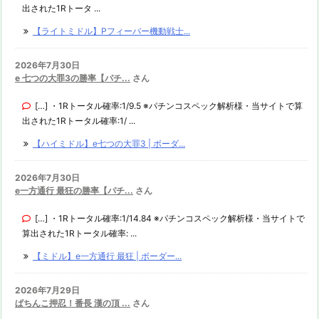
出された1Rトータ ...
【ライトミドル】Pフィーバー機動戦士...
2026年7月30日
e 七つの大罪3の勝率【パチ...
さん
[…] ・1Rトータル確率:1/9.5 ※パチンコスペック解析様・当サイトで算
出された1Rトータル確率:1/ ...
【ハイミドル】e七つの大罪3 | ボーダ...
2026年7月30日
e一方通行 最狂の勝率【パチ...
さん
[…] ・1Rトータル確率:1/14.84 ※パチンコスペック解析様・当サイトで
算出された1Rトータル確率: ...
【ミドル】e一方通行 最狂 | ボーダー...
2026年7月29日
ぱちんこ押忍！番長 漢の頂 ...
さん