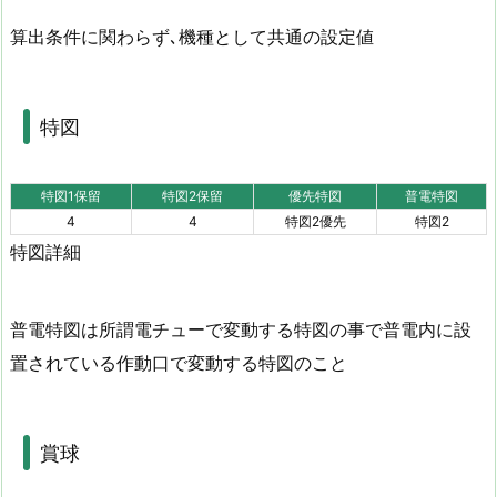
算出条件に関わらず､機種として共通の設定値
特図
特図1保留
特図2保留
優先特図
普電特図
4
4
特図2優先
特図2
特図詳細
普電特図は所謂電チューで変動する特図の事で普電内に設
置されている作動口で変動する特図のこと
賞球