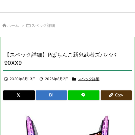

ホーム
>

スペック詳細
【スペック詳細】Pぱちんこ新鬼武者ズバババ
90XX9

2020年8月13日

2026年8月2日

スペック詳細
B!
Copy