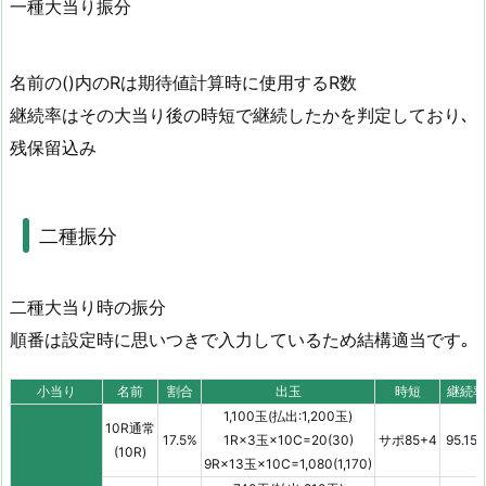
一種大当り振分
名前の()内のRは期待値計算時に使用するR数
継続率はその大当り後の時短で継続したかを判定しており､
残保留込み
二種振分
二種大当り時の振分
順番は設定時に思いつきで入力しているため結構適当です｡
小当り
名前
割合
出玉
時短
継続率
1,100玉(払出:1,200玉)
10R通常
17.5%
1R×3玉×10C=20(30)
サポ85+4
95.15
(10R)
9R×13玉×10C=1,080(1,170)