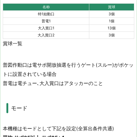
名称
賞球
特1始動口
3個
普電1
1個
大入賞口1
13個
大入賞口2
3個
賞球一覧
普図作動口は電サポ開放抽選を行うゲート(スルー)がポケッ
トに設置されている場合
普電は電チュー､大入賞口はアタッカーのこと
モード
本機種はモードとして下記を設定(全算出条件共通)