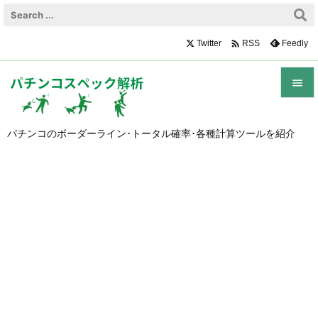

Twitter
Feedly
RSS


メニュ
パチンコのボーダーライン･トータル確率･各種計算ツールを紹介

サイド

前へ

次へ

検索