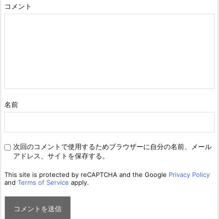
コメント
名前
次回のコメントで使用するためブラウザーに自分の名前、メール
アドレス、サイトを保存する。
This site is protected by reCAPTCHA and the Google
Privacy Policy
and
Terms of Service
apply.