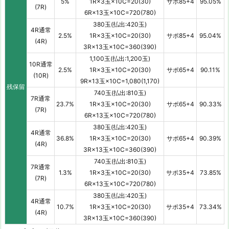
5%
1R×3玉×10C=20(30)
サポ85+4
95.05%
(7R)
6R×13玉×10C=720(780)
380玉(払出:420玉)
4R通常
2.5%
1R×3玉×10C=20(30)
サポ85+4
95.04%
(4R)
3R×13玉×10C=360(390)
1,100玉(払出:1,200玉)
10R通常
2.5%
1R×3玉×10C=20(30)
サポ65+4
90.11%
(10R)
9R×13玉×10C=1,080(1,170)
残保留
740玉(払出:810玉)
7R通常
23.7%
1R×3玉×10C=20(30)
サポ65+4
90.33%
(7R)
6R×13玉×10C=720(780)
380玉(払出:420玉)
4R通常
36.8%
1R×3玉×10C=20(30)
サポ65+4
90.39%
(4R)
3R×13玉×10C=360(390)
740玉(払出:810玉)
7R通常
1.3%
1R×3玉×10C=20(30)
サポ35+4
73.85%
(7R)
6R×13玉×10C=720(780)
380玉(払出:420玉)
4R通常
10.7%
1R×3玉×10C=20(30)
サポ35+4
73.34%
(4R)
3R×13玉×10C=360(390)