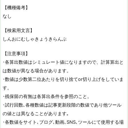
【機種備考】
なし
【検索用文言】
しんおにむしゃきょうきらんぶ
【注意事項】
･各算出数値はシミュレート値になりますので、計算算出と
は数値が異なる場合があります。
･数値は少数第二位あたりを切り捨てor切り上げをしていま
す。
･残保留の有無は各算出条件を参照のこと。
･試行回数､各種数値は記事更新段階の数値であり他ツール
の値とは異なることがあります｡
･各数値をサイト､ブログ､動画､SNS､ツールにて使用する場