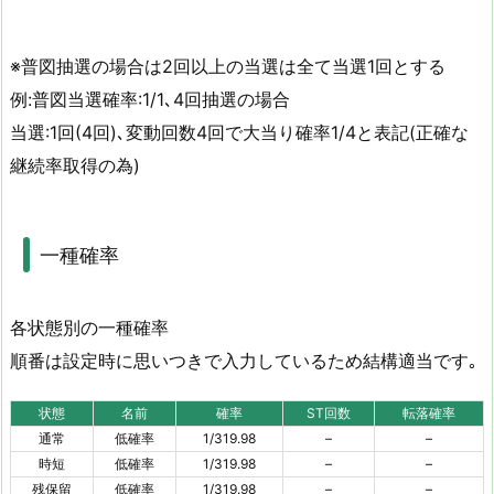
※普図抽選の場合は2回以上の当選は全て当選1回とする
例:普図当選確率:1/1､4回抽選の場合
当選:1回(4回)､変動回数4回で大当り確率1/4と表記(正確な
継続率取得の為)
一種確率
各状態別の一種確率
順番は設定時に思いつきで入力しているため結構適当です｡
状態
名前
確率
ST回数
転落確率
通常
低確率
1/319.98
–
–
時短
低確率
1/319.98
–
–
残保留
低確率
1/319.98
–
–