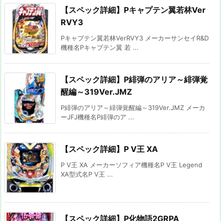
【スペック詳細】Pキャプテン翼若林Ver
RVY3
Pキャプテン翼若林VerRVY3 メーカーサンセイR&D
機種名Pキャプテン翼 若 ...
【スペック詳細】P緋弾のアリア～緋弾覚
醒編～319Ver.JMZ
P緋弾のアリア～緋弾覚醒編～319Ver.JMZ メーカ
ーJFJ機種名P緋弾のア ...
【スペック詳細】P V王 XA
P V王 XA メーカーソフィア機種名P V王 Legend
XA型式名P V王 ...
【スペック詳細】P化物語2GRPA