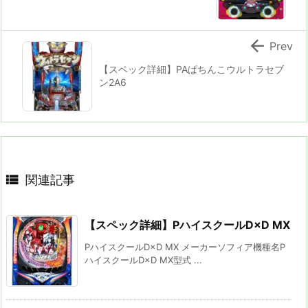

Prev
【スペック詳細】PAぱちんこウルトラセブ
ン2A6

関連記事
【スペック詳細】PハイスクールD×D MX
PハイスクールD×D MX メーカーソフィア機種名P
ハイスクールD×D MX型式 ...