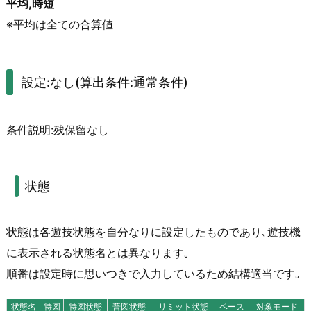
平均,時短
※平均は全ての合算値
設定:なし(算出条件:通常条件)
条件説明:残保留なし
状態
状態は各遊技状態を自分なりに設定したものであり､遊技機
に表示される状態名とは異なります｡
順番は設定時に思いつきで入力しているため結構適当です｡
状態名
特図
特図状態
普図状態
リミット状態
ベース
対象モード