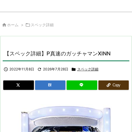

ホーム
>

スペック詳細
【スペック詳細】P真速のガッチャマンXINN

2022年11月8日

2026年7月28日

スペック詳細
B!
Copy