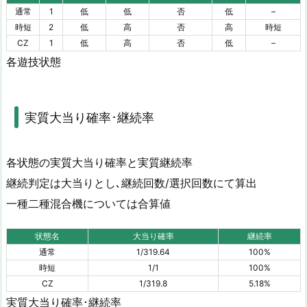
通常
1
低
低
否
低
–
時短
2
低
高
否
高
時短
CZ
1
低
高
否
低
–
各遊技状態
実質大当り確率･継続率
各状態の実質大当り確率と実質継続率
継続判定は大当りとし､継続回数/選択回数にて算出
一種二種混合機については合算値
状態名
大当り確率
継続率
通常
1/319.64
100%
時短
1/1
100%
CZ
1/319.8
5.18%
実質大当り確率･継続率