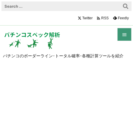

Twitter
Feedly
RSS


メニュ
パチンコのボーダーライン･トータル確率･各種計算ツールを紹介

サイド

前へ

次へ

検索