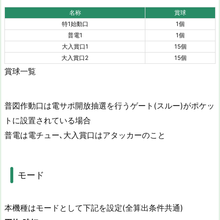
名称
賞球
特1始動口
1個
普電1
1個
大入賞口1
15個
大入賞口2
15個
賞球一覧
普図作動口は電サポ開放抽選を行うゲート(スルー)がポケッ
トに設置されている場合
普電は電チュー､大入賞口はアタッカーのこと
モード
本機種はモードとして下記を設定(全算出条件共通)