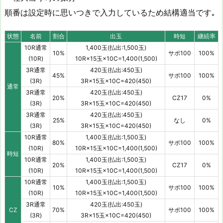
順番は設定時に思いつきで入力しているため結構適当です｡
状態
名前
割合
出玉
時短
継続率
10R通常
1,400玉(払出:1,500玉)
10%
サポ100
100%
(10R)
10R×15玉×10C=1,400(1,500)
3R通常
420玉(払出:450玉)
45%
サポ100
100%
(3R)
3R×15玉×10C=420(450)
通常
3R通常
420玉(払出:450玉)
20%
CZ17
0%
(3R)
3R×15玉×10C=420(450)
3R通常
420玉(払出:450玉)
25%
なし
0%
(3R)
3R×15玉×10C=420(450)
10R通常
1,400玉(払出:1,500玉)
80%
サポ100
100%
(10R)
10R×15玉×10C=1,400(1,500)
時短
10R通常
1,400玉(払出:1,500玉)
20%
CZ17
0%
(10R)
10R×15玉×10C=1,400(1,500)
10R通常
1,400玉(払出:1,500玉)
10%
サポ100
100%
(10R)
10R×15玉×10C=1,400(1,500)
3R通常
420玉(払出:450玉)
CZ
70%
サポ100
100%
(3R)
3R×15玉×10C=420(450)