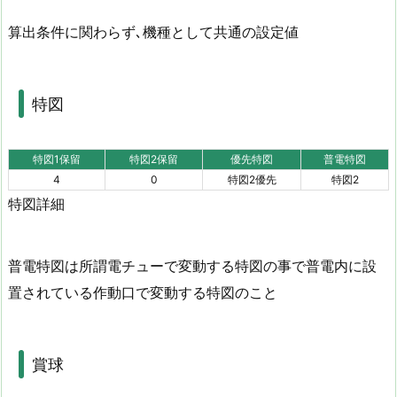
算出条件に関わらず､機種として共通の設定値
特図
特図1保留
特図2保留
優先特図
普電特図
4
0
特図2優先
特図2
特図詳細
普電特図は所謂電チューで変動する特図の事で普電内に設
置されている作動口で変動する特図のこと
賞球