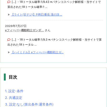
[…] ・1Rトータル確率:1/9.43 ※パチンコスペック解析様・当サイトで
算出された1Rトータル確率:1 ...
【ライト(甘デジ)】P押忍!番長 漢の頂 ...
2026年7月27日
eフィーバー機動戦士ガンダ...
さん
[…] ・1Rトータル確率:1/9.3 ※パチンコスペック解析様・当サイトで算
出された1Rトータル ...
【ハイミドル】eフィーバー機動戦士ガ...
目次
1.
設定･条件
2.
共通設定
3.
設定:なし(算出条件:通常条件)