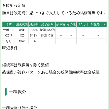
各時短設定値
順番は設定時に思いつきで入力しているため結構適当です｡
名前
消化状態
継続率
終了条件
残保留
その他
リミット
対象モード
サポ100
時短
100%
特図:100回
–
–
–
–
CZ17
CZ
5.18%
特図:17回
–
–
–
–
なし
通常
0%
–
–
–
–
–
時短条件
継続率は残保留を除く数値
残保留が複数パターンある場合の残保留継続率は合成値
一種振分
一種大当り時の振分