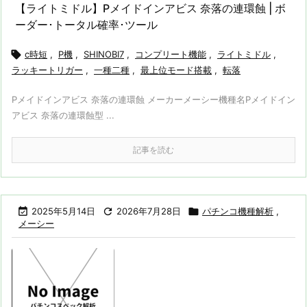
【ライトミドル】Pメイドインアビス 奈落の連環蝕 | ボ
ーダー･トータル確率･ツール

c時短
,
P機
,
SHINOBI7
,
コンプリート機能
,
ライトミドル
,
ラッキートリガー
,
一種二種
,
最上位モード搭載
,
転落
Pメイドインアビス 奈落の連環蝕 メーカーメーシー機種名Pメイドイン
アビス 奈落の連環蝕型 ...
記事を読む

2025年5月14日

2026年7月28日

パチンコ機種解析
,
メーシー