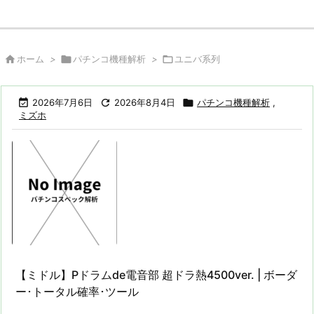

ホーム
>

パチンコ機種解析
>

ユニバ系列

2026年7月6日

2026年8月4日

パチンコ機種解析
,
ミズホ
【ミドル】Pドラムde電音部 超ドラ熱4500ver. | ボーダ
ー･トータル確率･ツール