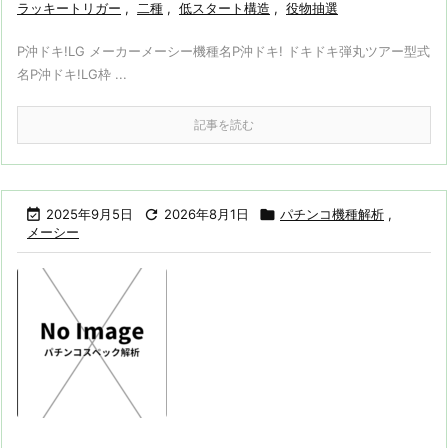
ラッキートリガー
,
二種
,
低スタート構造
,
役物抽選
P沖ドキ!LG メーカーメーシー機種名P沖ドキ! ドキドキ弾丸ツアー型式
名P沖ドキ!LG枠 ...
記事を読む

2025年9月5日

2026年8月1日

パチンコ機種解析
,
メーシー