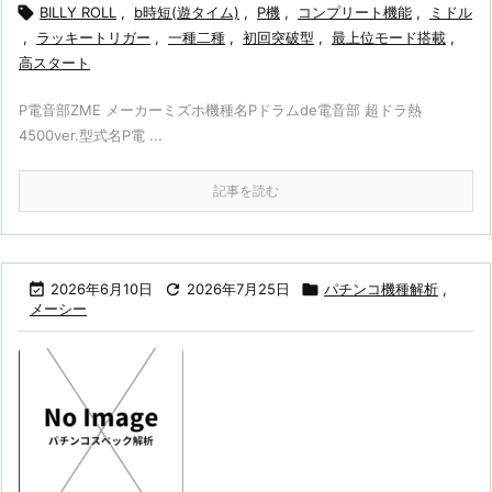

BILLY ROLL
,
b時短(遊タイム)
,
P機
,
コンプリート機能
,
ミドル
,
ラッキートリガー
,
一種二種
,
初回突破型
,
最上位モード搭載
,
高スタート
P電音部ZME メーカーミズホ機種名Pドラムde電音部 超ドラ熱
4500ver.型式名P電 ...
記事を読む

2026年6月10日

2026年7月25日

パチンコ機種解析
,
メーシー