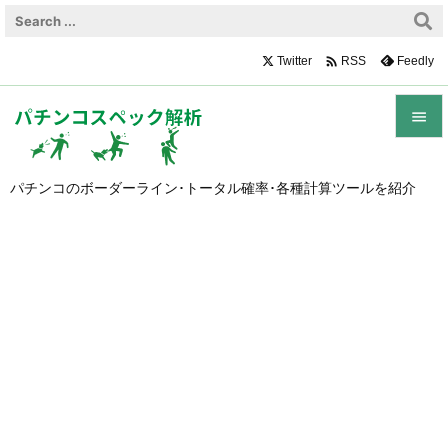

Twitter
Feedly
RSS


メニュ
パチンコのボーダーライン･トータル確率･各種計算ツールを紹介

サイド

前へ

次へ

検索