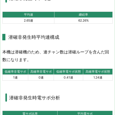
平均連
継続率
2.65連
62.26%
潜確非発生時平均連構成
本機は潜確機のため、連チャン数は潜確ループを含んだ回
数になります。
低確率非電サポ
高確率非電サポ
低確率電サポ状態
高確率電サポ状態
1連
0連
0.41連
1.24連
潜確非発生時電サポ分析
電サポ比率
平均電サポ