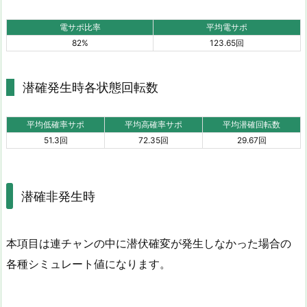
電サポ比率
平均電サポ
82%
123.65回
潜確発生時各状態回転数
平均低確率サポ
平均高確率サポ
平均潜確回転数
51.3回
72.35回
29.67回
潜確非発生時
本項目は連チャンの中に潜伏確変が発生しなかった場合の
各種シミュレート値になります。