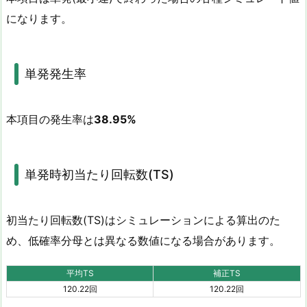
になります。
単発発生率
本項目の発生率は
38.95%
単発時初当たり回転数(TS)
初当たり回転数(TS)はシミュレーションによる算出のた
め、低確率分母とは異なる数値になる場合があります。
平均TS
補正TS
120.22回
120.22回