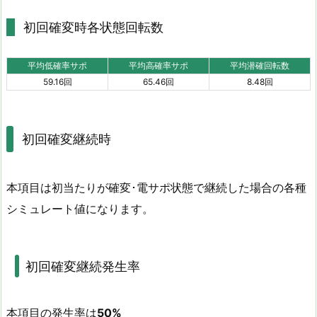
初回確変時各状態回転数
平均低確率サポ
平均高確率サポ
平均潜確回転数
59.16回
65.46回
8.48回
初回確変継続時
本項目は初当たりが確変･電サポ状態で継続した場合の各種
シミュレート値になります。
初回確変継続発生率
本項目の発生率は
50%