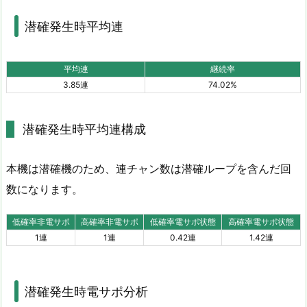
潜確発生時平均連
平均連
継続率
3.85連
74.02%
潜確発生時平均連構成
本機は潜確機のため、連チャン数は潜確ループを含んだ回
数になります。
低確率非電サポ
高確率非電サポ
低確率電サポ状態
高確率電サポ状態
1連
1連
0.42連
1.42連
潜確発生時電サポ分析