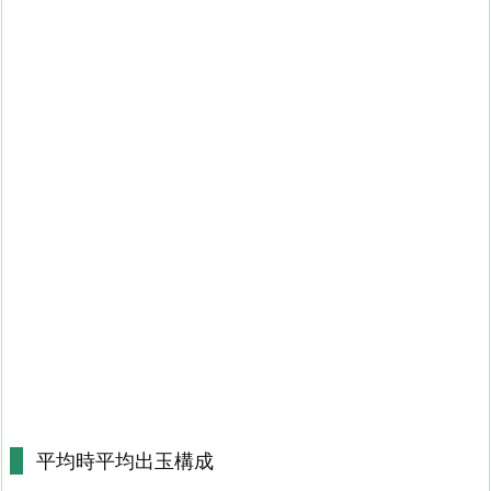
平均時平均出玉構成