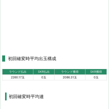
初回確変時平均出玉構成
ラウンド払出
SKR払出
ラウンド獲得
SKR獲得
2260.17玉
0玉
2086.31玉
0玉
初回確変時平均連