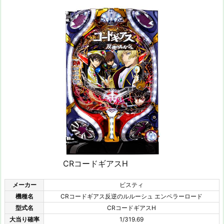
CRコードギアスH
メーカー
ビスティ
機種名
CRコードギアス反逆のルルーシュ エンペラーロード
型式名
CRコードギアスH
大当り確率
1/319.69