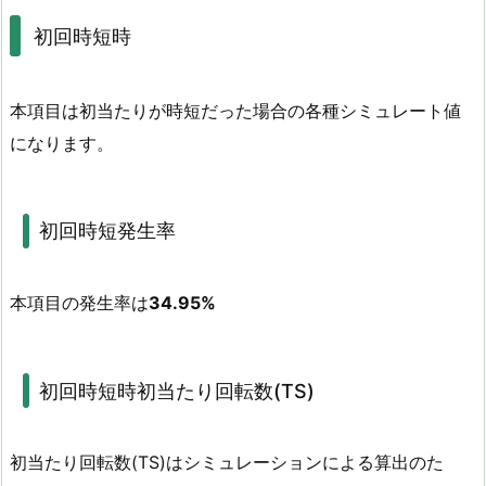
初回時短時
本項目は初当たりが時短だった場合の各種シミュレート値
になります。
初回時短発生率
本項目の発生率は
34.95%
初回時短時初当たり回転数(TS)
初当たり回転数(TS)はシミュレーションによる算出のた