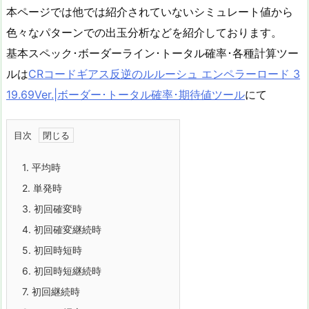
本ページでは他では紹介されていないシミュレート値から
色々なパターンでの出玉分析などを紹介しております。
基本スペック･ボーダーライン･トータル確率･各種計算ツー
ルは
CRコードギアス反逆のルルーシュ エンペラーロード 3
19.69Ver.|ボーダー･トータル確率･期待値ツール
にて
目次
1.
平均時
2.
単発時
3.
初回確変時
4.
初回確変継続時
5.
初回時短時
6.
初回時短継続時
7.
初回継続時