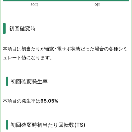
50回
0回
初回確変時
本項目は初当たりが確変･電サポ状態だった場合の各種シミ
ュレート値になります。
初回確変発生率
本項目の発生率は
65.05%
初回確変時初当たり回転数(TS)