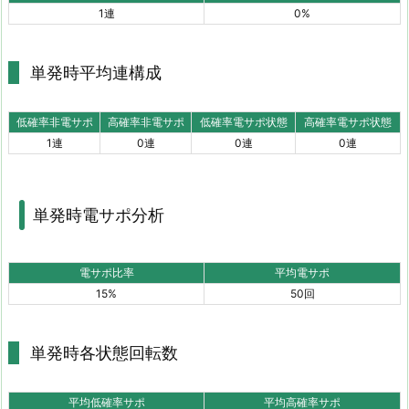
1連
0%
単発時平均連構成
低確率非電サポ
高確率非電サポ
低確率電サポ状態
高確率電サポ状態
1連
0連
0連
0連
単発時電サポ分析
電サポ比率
平均電サポ
15%
50回
単発時各状態回転数
平均低確率サポ
平均高確率サポ