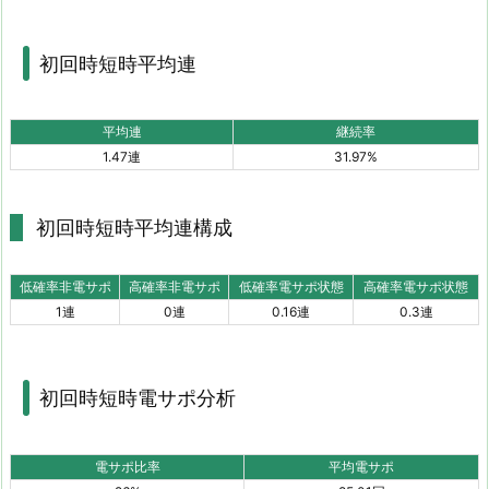
初回時短時平均連
平均連
継続率
1.47連
31.97%
初回時短時平均連構成
低確率非電サポ
高確率非電サポ
低確率電サポ状態
高確率電サポ状態
1連
0連
0.16連
0.3連
初回時短時電サポ分析
電サポ比率
平均電サポ