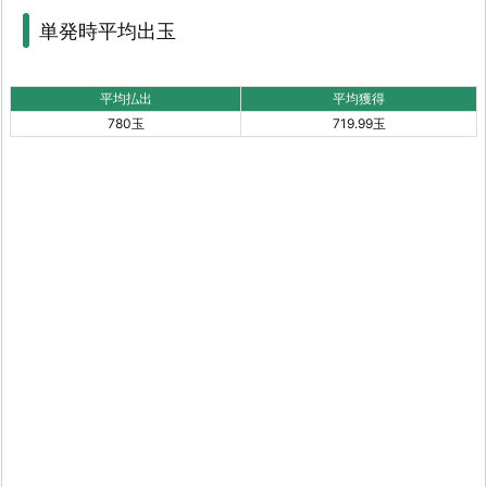
単発時平均出玉
平均払出
平均獲得
780玉
719.99玉