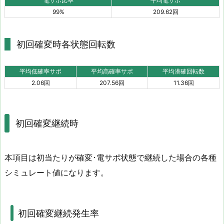
電サポ比率
平均電サポ
99%
209.62回
初回確変時各状態回転数
平均低確率サポ
平均高確率サポ
平均潜確回転数
2.06回
207.56回
11.36回
初回確変継続時
本項目は初当たりが確変･電サポ状態で継続した場合の各種
シミュレート値になります。
初回確変継続発生率