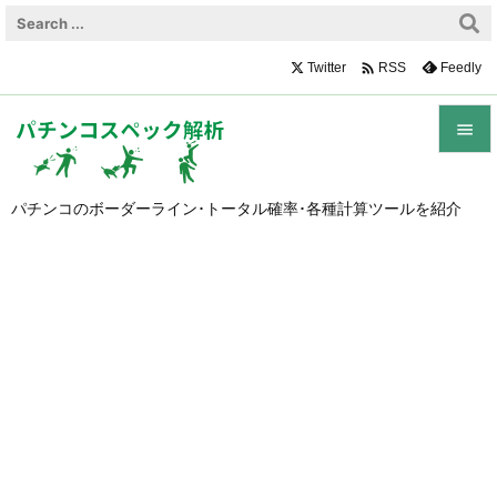

Twitter
Feedly
RSS


メニュ
パチンコのボーダーライン･トータル確率･各種計算ツールを紹介

サイド

前へ

次へ

検索