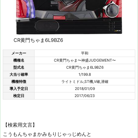
CR黄門ちゃま6L9BZ6
メーカー
平和
機種名
CR黄門ちゃま〜神盛JUDGEMENT〜
型式名
CR黄門ちゃま6L9BZ6
大当り確率
1/199.8
機種特徴
ライトミドル,ST機,V確,潜確
導入予定日
2018/01/09
検定日
2017/06/23
【検索用文言】
こうもんちゃまかみもりじゃっじめんと