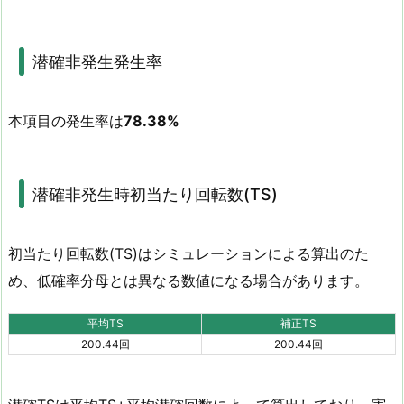
潜確非発生発生率
本項目の発生率は
78.38%
潜確非発生時初当たり回転数(TS)
初当たり回転数(TS)はシミュレーションによる算出のた
め、低確率分母とは異なる数値になる場合があります。
平均TS
補正TS
200.44回
200.44回