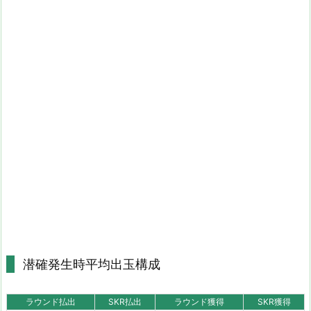
潜確発生時平均出玉構成
ラウンド払出
SKR払出
ラウンド獲得
SKR獲得