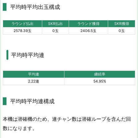
平均時平均出玉構成
ラウンド払出
SKR払出
ラウンド獲得
SKR獲得
2578.39玉
0玉
2406.5玉
0玉
平均時平均連
平均連
継続率
2.22連
54.95%
平均時平均連構成
本機は潜確機のため、連チャン数は潜確ループを含んだ回
数になります。