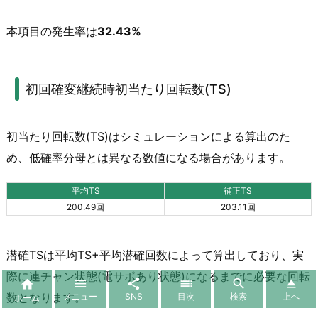
本項目の発生率は
32.43%
初回確変継続時初当たり回転数(TS)
初当たり回転数(TS)はシミュレーションによる算出のた
め、低確率分母とは異なる数値になる場合があります。
平均TS
補正TS
200.49回
203.11回
潜確TSは平均TS+平均潜確回数によって算出しており、実
際に連チャン状態(電サポあり状態)になるまでに必要な回転






メニュー
SNS
目次
検索
上へ
数となります。
ホーム