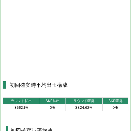
初回確変時平均出玉構成
ラウンド払出
SKR払出
ラウンド獲得
SKR獲得
3562.1玉
0玉
3324.62玉
0玉
初回確変時平均連