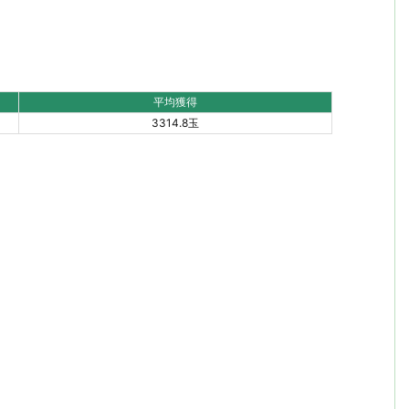
平均獲得
3314.8玉