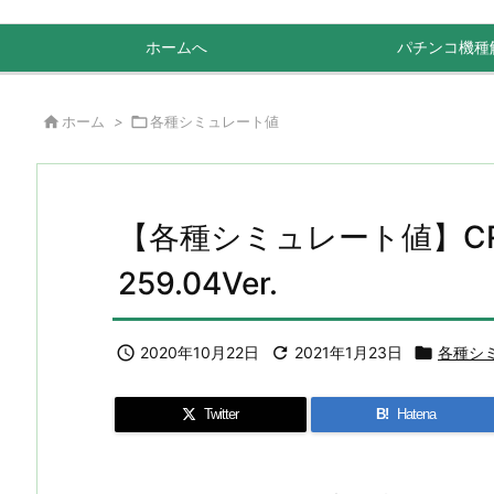
ホームへ
パチンコ機種

ホーム
>

各種シミュレート値
【各種シミュレート値】C
259.04Ver.

2020年10月22日

2021年1月23日

各種シ
Twitter
B!
Hatena