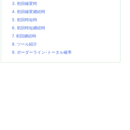
3.
初回確変時
4.
初回確変継続時
5.
初回時短時
6.
初回時短継続時
7.
初回継続時
8.
ツール紹介
9.
ボーダーライン･トータル確率