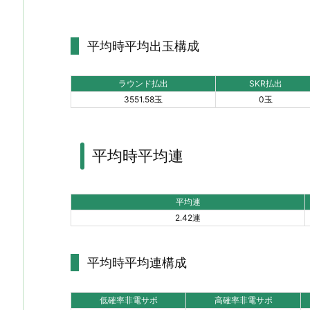
平均時平均出玉構成
ラウンド払出
SKR払出
3551.58玉
0玉
平均時平均連
平均連
2.42連
平均時平均連構成
低確率非電サポ
高確率非電サポ