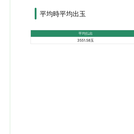
平均時平均出玉
平均払出
3551.58玉