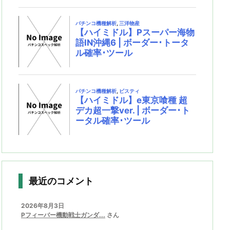
最近のコメント
2026年8月3日
Pフィーバー機動戦士ガンダ...
さん