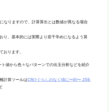
値になりますので、計算算出とは数値が異なる場合
ており、基本的には実際より若干辛めになるよう算
ております。
ート値から色々なパターンでの出玉分析などを紹介
各種計算ツールは
CRひぐらしのなく頃に〜叫〜 259.
て