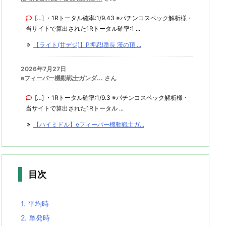
[…] ・1Rトータル確率:1/9.43 ※パチンコスペック解析様・
当サイトで算出された1Rトータル確率:1 ...
【ライト(甘デジ)】P押忍!番長 漢の頂 ...
2026年7月27日
eフィーバー機動戦士ガンダ...
さん
[…] ・1Rトータル確率:1/9.3 ※パチンコスペック解析様・
当サイトで算出された1Rトータル ...
【ハイミドル】eフィーバー機動戦士ガ...
目次
1.
平均時
2.
単発時