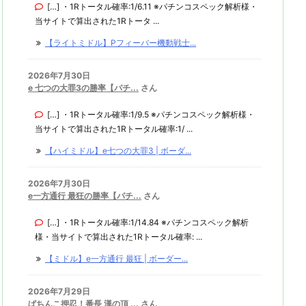
[…] ・1Rトータル確率:1/6.11 ※パチンコスペック解析様・
当サイトで算出された1Rトータ ...
【ライトミドル】Pフィーバー機動戦士...
2026年7月30日
e 七つの大罪3の勝率【パチ...
さん
[…] ・1Rトータル確率:1/9.5 ※パチンコスペック解析様・
当サイトで算出された1Rトータル確率:1/ ...
【ハイミドル】e七つの大罪3 | ボーダ...
2026年7月30日
e一方通行 最狂の勝率【パチ...
さん
[…] ・1Rトータル確率:1/14.84 ※パチンコスペック解析
様・当サイトで算出された1Rトータル確率: ...
【ミドル】e一方通行 最狂 | ボーダー...
2026年7月29日
ぱちんこ押忍！番長 漢の頂 ...
さん