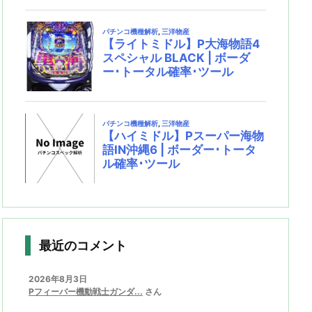
最近のコメント
2026年8月3日
Pフィーバー機動戦士ガンダ...
さん