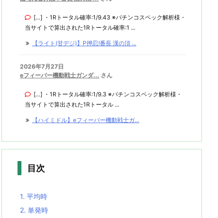
[…] ・1Rトータル確率:1/9.43 ※パチンコスペック解析様・
当サイトで算出された1Rトータル確率:1 ...
【ライト(甘デジ)】P押忍!番長 漢の頂 ...
2026年7月27日
eフィーバー機動戦士ガンダ...
さん
[…] ・1Rトータル確率:1/9.3 ※パチンコスペック解析様・
当サイトで算出された1Rトータル ...
【ハイミドル】eフィーバー機動戦士ガ...
目次
1.
平均時
2.
単発時