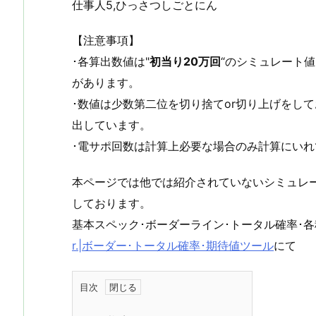
仕事人5,ひっさつしごとにん
【注意事項】
･各算出数値は"
初当り20万回
“のシミュレート
があります。
･数値は少数第二位を切り捨てor切り上げをし
出しています。
･電サポ回数は計算上必要な場合のみ計算にいれ
本ページでは他では紹介されていないシミュレ
しております。
基本スペック･ボーダーライン･トータル確率･
r.|ボーダー･トータル確率･期待値ツール
にて
目次