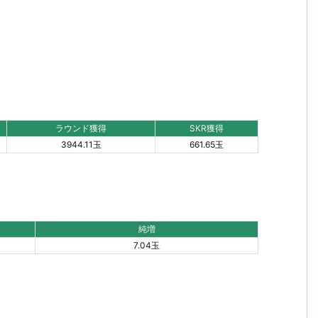
ラウンド獲得
SKR獲得
3944.11玉
661.65玉
純増
7.04玉