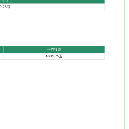
均TS
0.25回
平均獲得
4605.75玉