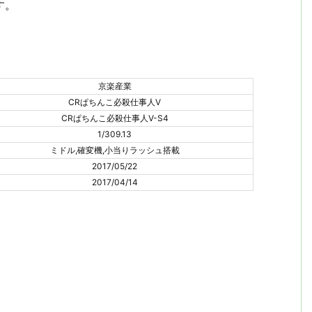
す。
京楽産業
CRぱちんこ必殺仕事人Ⅴ
CRぱちんこ必殺仕事人V-S4
1/309.13
ミドル,確変機,小当りラッシュ搭載
2017/05/22
2017/04/14