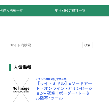
別導入機種一覧
年月別検定機種一覧
人気機種