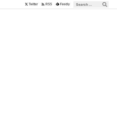

Twitter
Feedly
RSS