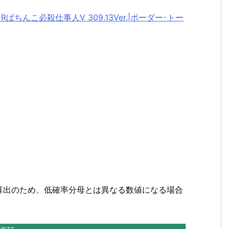
CRぱちんこ必殺仕事人Ⅴ 309.13Ver.|ボーダー･トー
る算出のため、低確率分母とは異なる数値になる場合