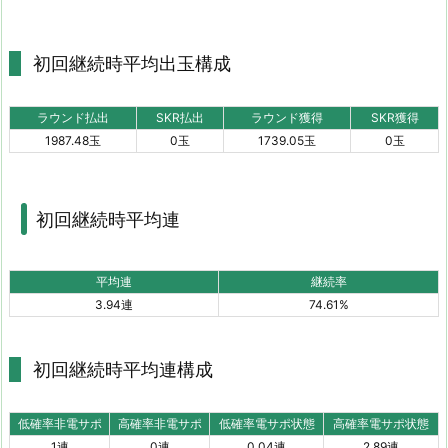
初回継続時平均出玉構成
ラウンド払出
SKR払出
ラウンド獲得
SKR獲得
1987.48玉
0玉
1739.05玉
0玉
初回継続時平均連
平均連
継続率
3.94連
74.61%
初回継続時平均連構成
低確率非電サポ
高確率非電サポ
低確率電サポ状態
高確率電サポ状態
1連
0連
0.04連
2.89連