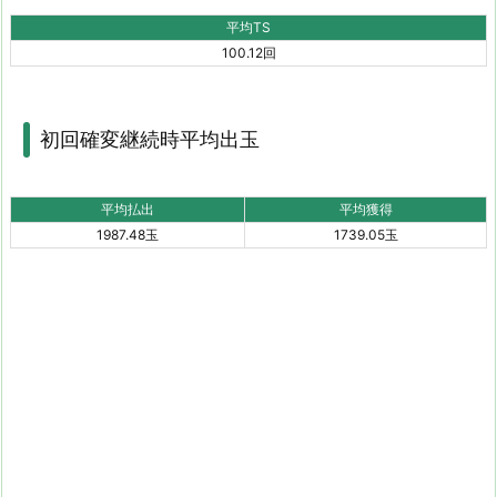
平均TS
100.12回
初回確変継続時平均出玉
平均払出
平均獲得
1987.48玉
1739.05玉