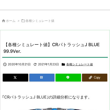

ホーム
>

各種シミュレート値
【各種シミュレート値】CRパトラッシュJ BLUE
99.9Ver.

2020年10月21日

2021年1月23日

各種シミュレート値
B!
Copy
｢CRパトラッシュJ BLUE｣の詳細分析になります。