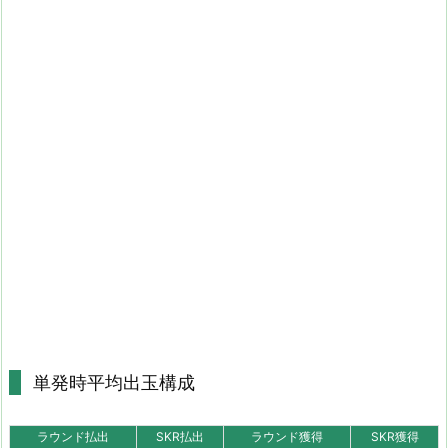
単発時平均出玉構成
ラウンド払出
SKR払出
ラウンド獲得
SKR獲得