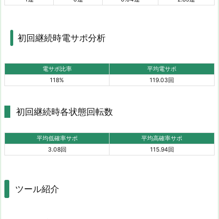
初回継続時電サポ分析
電サポ比率
平均電サポ
118%
119.03回
初回継続時各状態回転数
平均低確率サポ
平均高確率サポ
3.08回
115.94回
ツール紹介