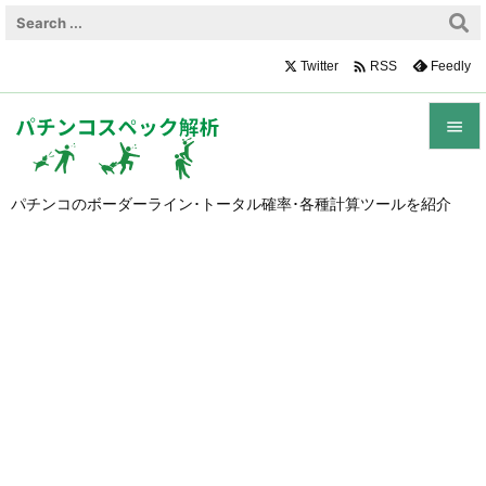

Twitter
Feedly
RSS


メニュ
パチンコのボーダーライン･トータル確率･各種計算ツールを紹介

サイド

前へ

次へ

検索