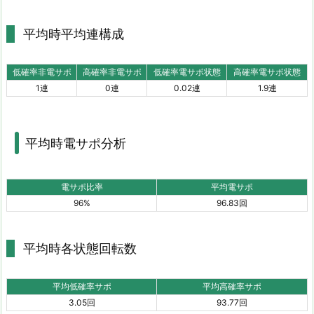
平均時平均連構成
低確率非電サポ
高確率非電サポ
低確率電サポ状態
高確率電サポ状態
1連
0連
0.02連
1.9連
平均時電サポ分析
電サポ比率
平均電サポ
96%
96.83回
平均時各状態回転数
平均低確率サポ
平均高確率サポ
3.05回
93.77回