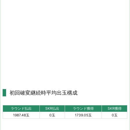
初回確変継続時平均出玉構成
ラウンド払出
SKR払出
ラウンド獲得
SKR獲得
1987.48玉
0玉
1739.05玉
0玉