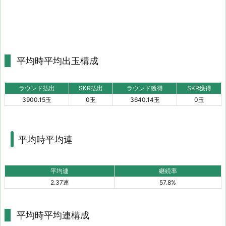
平均時平均出玉構成
ラウンド払出
SKR払出
ラウンド獲得
SKR獲得
3900.15玉
0玉
3640.14玉
0玉
平均時平均連
平均連
継続率
2.37連
57.8%
平均時平均連構成