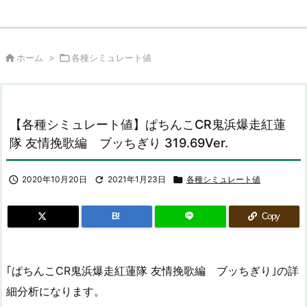

ホーム
>

各種シミュレート値
【各種シミュレート値】ぱちんこCR鬼浜爆走紅蓮
隊 友情挽歌編 ブッちぎり 319.69Ver.

2020年10月20日

2021年1月23日

各種シミュレート値
B!
Copy
｢ぱちんこCR鬼浜爆走紅蓮隊 友情挽歌編 ブッちぎり｣の詳
細分析になります。