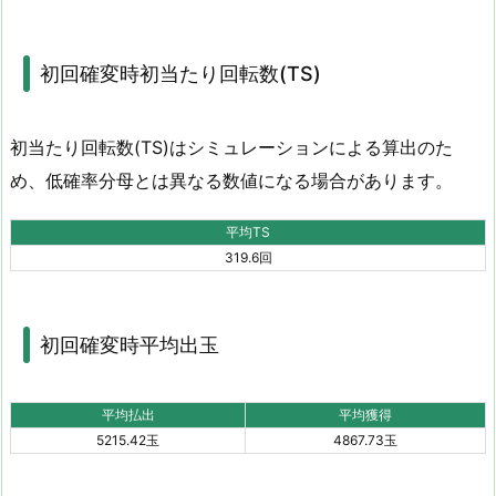
初回確変時初当たり回転数(TS)
初当たり回転数(TS)はシミュレーションによる算出のた
め、低確率分母とは異なる数値になる場合があります。
平均TS
319.6回
初回確変時平均出玉
平均払出
平均獲得
5215.42玉
4867.73玉