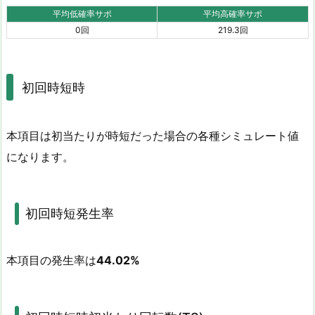
平均低確率サポ
平均高確率サポ
0回
219.3回
初回時短時
本項目は初当たりが時短だった場合の各種シミュレート値
になります。
初回時短発生率
本項目の発生率は
44.02%