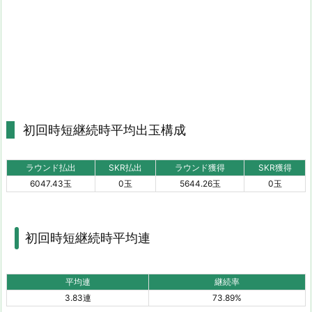
初回時短継続時平均出玉構成
ラウンド払出
SKR払出
ラウンド獲得
SKR獲得
6047.43玉
0玉
5644.26玉
0玉
初回時短継続時平均連
平均連
継続率
3.83連
73.89%