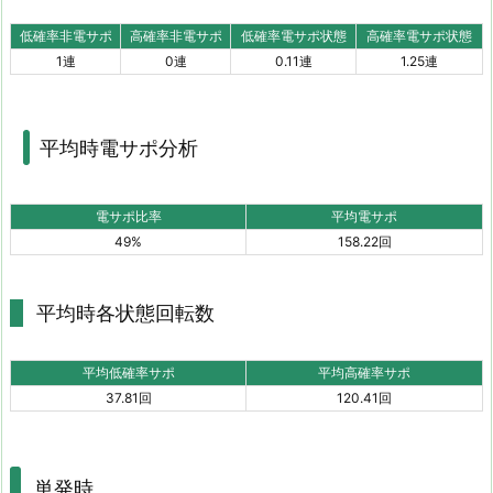
低確率非電サポ
高確率非電サポ
低確率電サポ状態
高確率電サポ状態
1連
0連
0.11連
1.25連
平均時電サポ分析
電サポ比率
平均電サポ
49%
158.22回
平均時各状態回転数
平均低確率サポ
平均高確率サポ
37.81回
120.41回
単発時