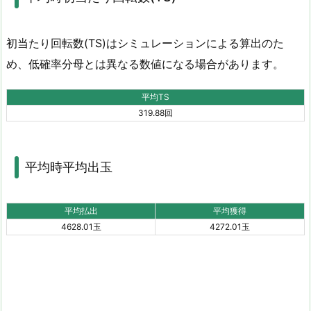
初当たり回転数(TS)はシミュレーションによる算出のた
め、低確率分母とは異なる数値になる場合があります。
平均TS
319.88回
平均時平均出玉
平均払出
平均獲得
4628.01玉
4272.01玉