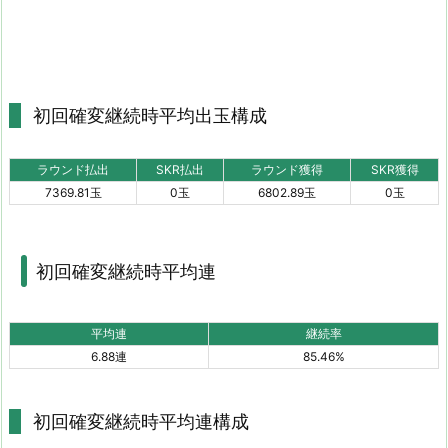
初回確変継続時平均出玉構成
ラウンド払出
SKR払出
ラウンド獲得
SKR獲得
7369.81玉
0玉
6802.89玉
0玉
初回確変継続時平均連
平均連
継続率
6.88連
85.46%
初回確変継続時平均連構成