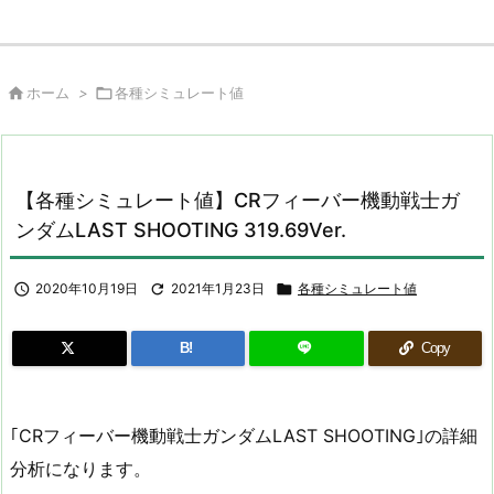

ホーム
>

各種シミュレート値
【各種シミュレート値】CRフィーバー機動戦士ガ
ンダムLAST SHOOTING 319.69Ver.

2020年10月19日

2021年1月23日

各種シミュレート値
B!
Copy
｢CRフィーバー機動戦士ガンダムLAST SHOOTING｣の詳細
分析になります。