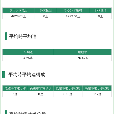
ラウンド払出
SKR払出
ラウンド獲得
SKR獲得
4628.01玉
0玉
4272.01玉
0玉
平均時平均連
平均連
継続率
4.25連
76.47%
平均時平均連構成
低確率非電サポ
高確率非電サポ
低確率電サポ状態
高確率電サポ状態
1連
0連
0.13連
3.12連