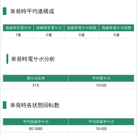
単発時平均連構成
低確率非電サポ
高確率非電サポ
低確率電サポ状態
高確率電サポ状態
1連
0連
0連
0連
単発時電サポ分析
電サポ比率
平均電サポ
31%
100回
単発時各状態回転数
平均低確率サポ
平均高確率サポ
80.59回
19.4回