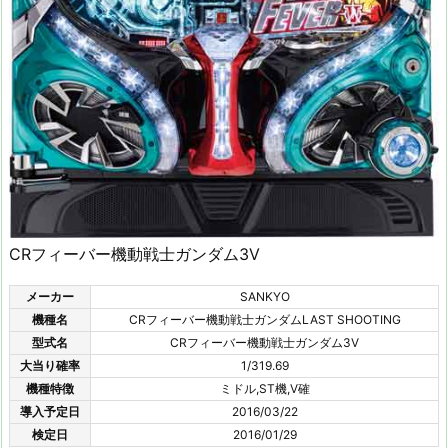
CRフィーバー機動戦士ガンダム3V
メーカー
SANKYO
機種名
CRフィーバー機動戦士ガンダムLAST SHOOTING
型式名
CRフィーバー機動戦士ガンダム3V
大当り確率
1/319.69
機種特徴
ミドル,ST機,V確
導入予定日
2016/03/22
検定日
2016/01/29