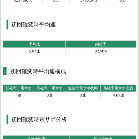
6234.96玉
0玉
5755.34玉
0玉
初回確変時平均連
平均連
継続率
5.87連
82.96%
初回確変時平均連構成
低確率非電サポ
高確率非電サポ
低確率電サポ状態
高確率電サポ状態
1連
0連
0連
4.87連
初回確変時電サポ分析
電サポ比率
平均電サポ