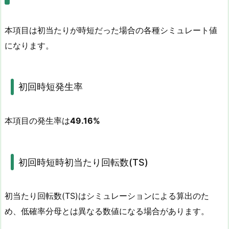
本項目は初当たりが時短だった場合の各種シミュレート値
になります。
初回時短発生率
本項目の発生率は
49.16%
初回時短時初当たり回転数(TS)
初当たり回転数(TS)はシミュレーションによる算出のた
め、低確率分母とは異なる数値になる場合があります。