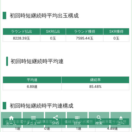
初回時短継続時平均出玉構成
ラウンド払出
SKR払出
ラウンド獲得
SKR獲得
8228.39玉
0玉
7595.44玉
0玉
初回時短継続時平均連
平均連
継続率
6.89連
85.48%
初回時短継続時平均連構成






低確率非電サポ
高確率非電サポ
低確率電サポ状態
高確率電サポ状態
メニュー
SNS
目次
検索
上へ
ホーム
1連
0連
1連
4.89連