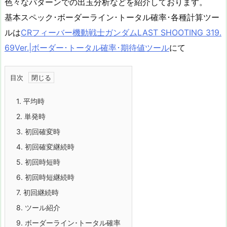
色々なパターンでの出玉分析などを紹介しております。
基本スペック･ボーダーライン･トータル確率･各種計算ツー
ルは
CRフィーバー機動戦士ガンダムLAST SHOOTING 319.
69Ver.|ボーダー･トータル確率･期待値ツール
にて
目次
1.
平均時
2.
単発時
3.
初回確変時
4.
初回確変継続時
5.
初回時短時
6.
初回時短継続時
7.
初回継続時
8.
ツール紹介
9.
ボーダーライン･トータル確率