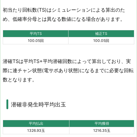
初当たり回転数(TS)はシミュレーションによる算出のた
め、低確率分母とは異なる数値になる場合があります。
平均TS
補正TS
100.05回
100.05回
潜確TSは平均TS+平均潜確回数によって算出しており、実
際に連チャン状態(電サポあり状態)になるまでに必要な回転
数となります。
潜確非発生時平均出玉
平均払出
平均獲得
1326.93玉
1216.35玉