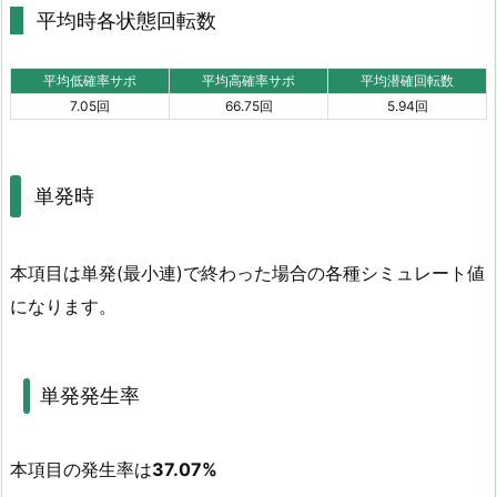
平均時各状態回転数
平均低確率サポ
平均高確率サポ
平均潜確回転数
7.05回
66.75回
5.94回
単発時
本項目は単発(最小連)で終わった場合の各種シミュレート値
になります。
単発発生率
本項目の発生率は
37.07%