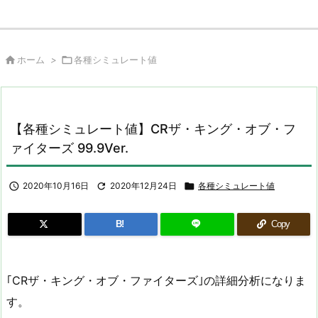

ホーム
>

各種シミュレート値
【各種シミュレート値】CRザ・キング・オブ・フ
ァイターズ 99.9Ver.

2020年10月16日

2020年12月24日

各種シミュレート値
B!
Copy
｢CRザ・キング・オブ・ファイターズ｣の詳細分析になりま
す。