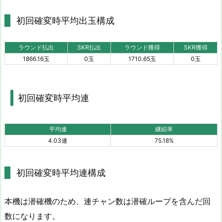
初回確変時平均出玉構成
ラウンド払出
SKR払出
ラウンド獲得
SKR獲得
1866.16玉
0玉
1710.65玉
0玉
初回確変時平均連
平均連
継続率
4.03連
75.18%
初回確変時平均連構成
本機は潜確機のため、連チャン数は潜確ループを含んだ回
数になります。