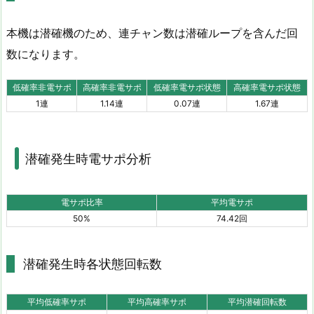
本機は潜確機のため、連チャン数は潜確ループを含んだ回
数になります。
低確率非電サポ
高確率非電サポ
低確率電サポ状態
高確率電サポ状態
1連
1.14連
0.07連
1.67連
潜確発生時電サポ分析
電サポ比率
平均電サポ
50%
74.42回
潜確発生時各状態回転数
平均低確率サポ
平均高確率サポ
平均潜確回転数