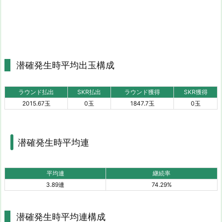
潜確発生時平均出玉構成
ラウンド払出
SKR払出
ラウンド獲得
SKR獲得
2015.67玉
0玉
1847.7玉
0玉
潜確発生時平均連
平均連
継続率
3.89連
74.29%
潜確発生時平均連構成