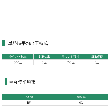
単発時平均出玉構成
ラウンド払出
SKR払出
ラウンド獲得
SKR獲得
600玉
0玉
550玉
0玉
単発時平均連
平均連
継続率
1連
0%