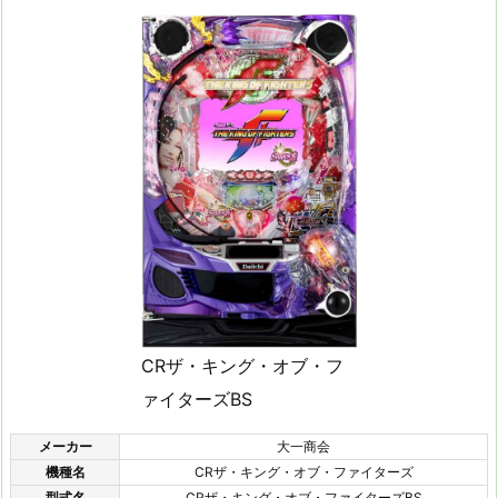
CRザ・キング・オブ・フ
ァイターズBS
メーカー
大一商会
機種名
CRザ・キング・オブ・ファイターズ
型式名
CRザ・キング・オブ・ファイターズBS