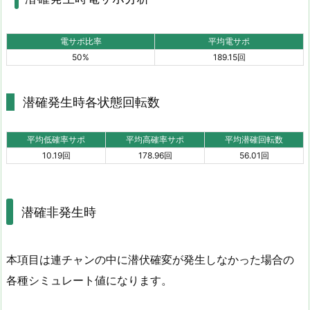
電サポ比率
平均電サポ
50%
189.15回
潜確発生時各状態回転数
平均低確率サポ
平均高確率サポ
平均潜確回転数
10.19回
178.96回
56.01回
潜確非発生時
本項目は連チャンの中に潜伏確変が発生しなかった場合の
各種シミュレート値になります。