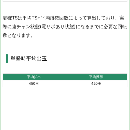
潜確TSは平均TS+平均潜確回数によって算出しており、実
際に連チャン状態(電サポあり状態)になるまでに必要な回転
数となります。
単発時平均出玉
平均払出
平均獲得
450玉
420玉