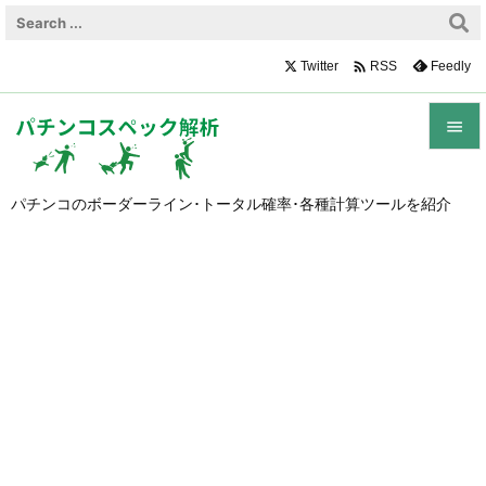

Twitter
Feedly
RSS


メニュ
パチンコのボーダーライン･トータル確率･各種計算ツールを紹介

サイド

前へ

次へ

検索