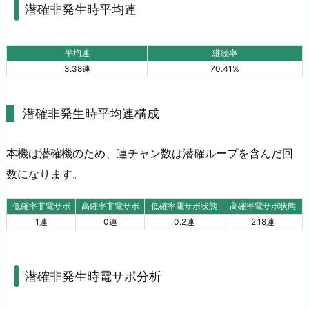
潜確非発生時平均連
平均連
継続率
3.38連
70.41%
潜確非発生時平均連構成
本機は潜確機のため、連チャン数は潜確ループを含んだ回
数になります。
低確率非電サポ
高確率非電サポ
低確率電サポ状態
高確率電サポ状態
1連
0連
0.2連
2.18連
潜確非発生時電サポ分析