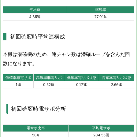
平均連
継続率
4.35連
77.01%
初回確変時平均連構成
本機は潜確機のため、連チャン数は潜確ループを含んだ回
数になります。
低確率非電サポ
高確率非電サポ
低確率電サポ状態
高確率電サポ状態
1連
0.52連
0.17連
2.66連
初回確変時電サポ分析
電サポ比率
平均電サポ
58%
204.55回