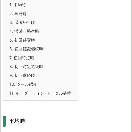
1.
平均時
2.
単発時
3.
潜確発生時
4.
潜確非発生時
5.
初回確変時
6.
初回確変継続時
7.
初回時短時
8.
初回時短継続時
9.
初回継続時
10.
ツール紹介
11.
ボーダーライン･トータル確率
平均時