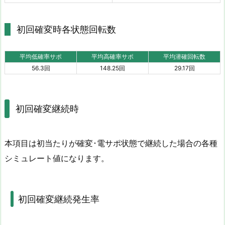
初回確変時各状態回転数
平均低確率サポ
平均高確率サポ
平均潜確回転数
56.3回
148.25回
29.17回
初回確変継続時
本項目は初当たりが確変･電サポ状態で継続した場合の各種
シミュレート値になります。
初回確変継続発生率