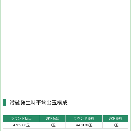
潜確発生時平均出玉構成
ラウンド払出
SKR払出
ラウンド獲得
SKR獲得
4769.86玉
0玉
4451.86玉
0玉