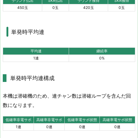
ラウンド払出
SKR払出
ラウンド獲得
SKR獲得
450玉
0玉
420玉
0玉
単発時平均連
平均連
継続率
1連
0%
単発時平均連構成
本機は潜確機のため、連チャン数は潜確ループを含んだ回
数になります。
低確率非電サポ
高確率非電サポ
低確率電サポ状態
高確率電サポ状態
1連
0連
0連
0連