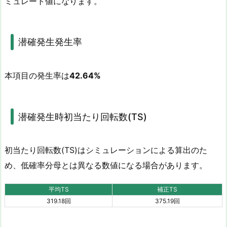
ミュレート値になります。
潜確発生発生率
本項目の発生率は
42.64%
潜確発生時初当たり回転数(TS)
初当たり回転数(TS)はシミュレーションによる算出のた
め、低確率分母とは異なる数値になる場合があります。
平均TS
補正TS
319.18回
375.19回