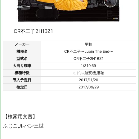
CR不二子2H1BZ1
メーカー
平和
機種名
CR不二子〜Lupin The End〜
型式名
CR不二子2H1BZ1
大当り確率
1/319.69
機種特徴
ミドル,確変機,潜確
導入予定日
2017/11/20
検定日
2017/09/29
【検索用文言】
ふじこ,ルパン三世