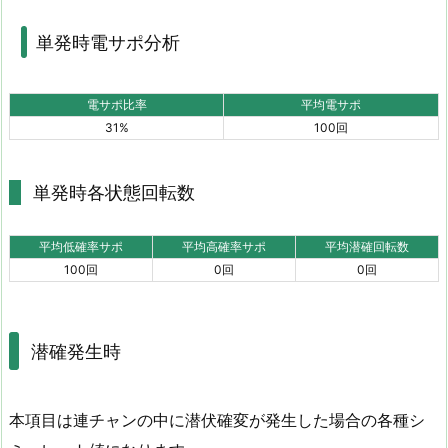
単発時電サポ分析
電サポ比率
平均電サポ
31%
100回
単発時各状態回転数
平均低確率サポ
平均高確率サポ
平均潜確回転数
100回
0回
0回
潜確発生時
本項目は連チャンの中に潜伏確変が発生した場合の各種シ