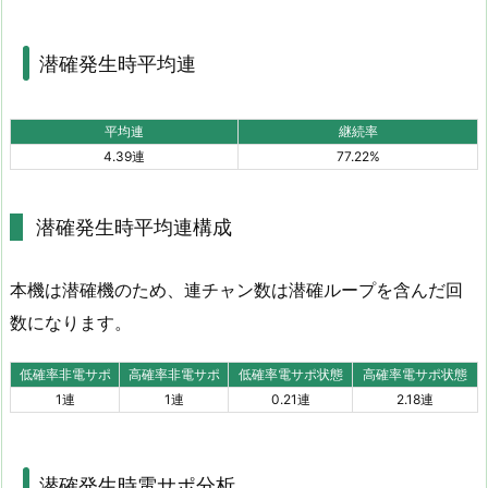
潜確発生時平均連
平均連
継続率
4.39連
77.22%
潜確発生時平均連構成
本機は潜確機のため、連チャン数は潜確ループを含んだ回
数になります。
低確率非電サポ
高確率非電サポ
低確率電サポ状態
高確率電サポ状態
1連
1連
0.21連
2.18連
潜確発生時電サポ分析