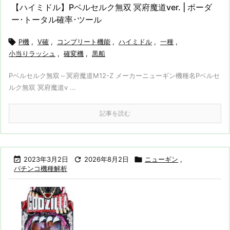
【ハイミドル】Pベルセルク無双 冥府魔道ver. | ボーダ
ー･トータル確率･ツール

P機
,
V確
,
コンプリート機能
,
ハイミドル
,
一種
,
小当りラッシュ
,
確変機
,
黒船
Pベルセルク無双～冥府魔道M12-Z メーカーニューギン機種名Pベルセ
ルク無双 冥府魔道v ...
記事を読む

2023年3月2日

2026年8月2日

ニューギン
,
パチンコ機種解析