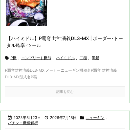
【ハイミドル】P覇穹 封神演義DL3-MX | ボーダー･トー
タル確率･ツール

P機
,
コンプリート機能
,
ハイミドル
,
二種
,
黒船
P覇穹封神演義DL3-MX メーカーニューギン機種名P覇穹 封神演義
DL3-MX型式名P覇 ...
記事を読む

2023年8月23日

2026年7月18日

ニューギン
,
パチンコ機種解析