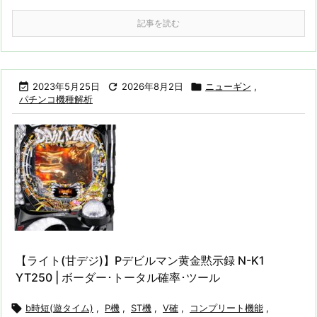
記事を読む

2023年5月25日

2026年8月2日

ニューギン
,
パチンコ機種解析
【ライト(甘デジ)】Pデビルマン黄金黙示録 N-K1
YT250 | ボーダー･トータル確率･ツール

b時短(遊タイム)
,
P機
,
ST機
,
V確
,
コンプリート機能
,