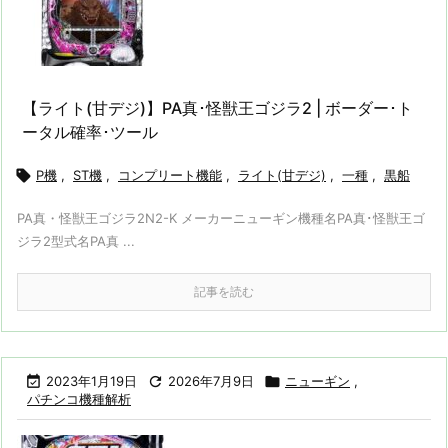
【ライト(甘デジ)】PA真･怪獣王ゴジラ2 | ボーダー･ト
ータル確率･ツール

P機
,
ST機
,
コンプリート機能
,
ライト(甘デジ)
,
一種
,
黒船
PA真・怪獣王ゴジラ2N2-K メーカーニューギン機種名PA真･怪獣王ゴ
ジラ2型式名PA真 ...
記事を読む

2023年1月19日

2026年7月9日

ニューギン
,
パチンコ機種解析