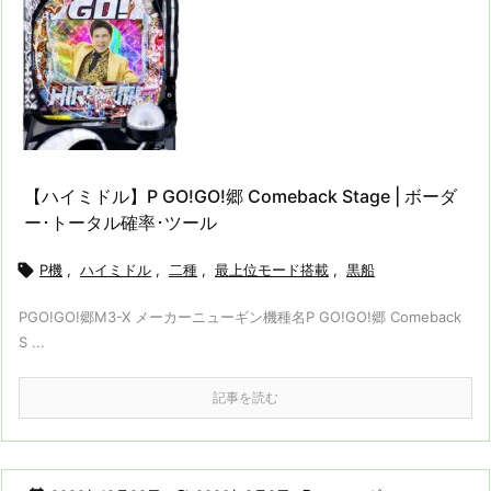
【ハイミドル】P GO!GO!郷 Comeback Stage | ボーダ
ー･トータル確率･ツール

P機
,
ハイミドル
,
二種
,
最上位モード搭載
,
黒船
PGO!GO!郷M3-X メーカーニューギン機種名P GO!GO!郷 Comeback
S ...
記事を読む