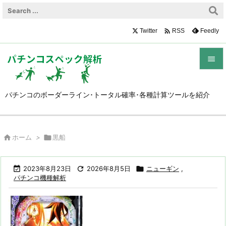

Twitter
Feedly
RSS


メニュ
パチンコのボーダーライン･トータル確率･各種計算ツールを紹介

サイド


ホーム
>

黒船
前へ

次へ

2023年8月23日

2026年8月5日

ニューギン
,
パチンコ機種解析

検索