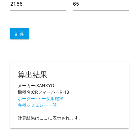
算出結果
メーカー:SANKYO
機種名:CRフィーバーR-18
ボーダー･トータル確率
各種シミュレート値
計算結果はここに表示されます。