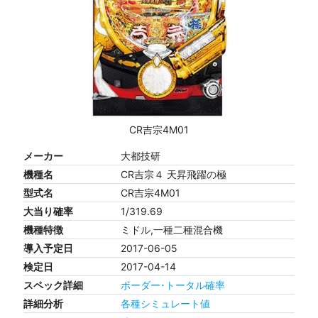
CR吉宗4M01
メーカー
大都技研
機種名
CR吉宗４ 天昇飛躍の極
型式名
CR吉宗4M01
大当り確率
1/319.69
機種特徴
ミドル,一種二種混合機
導入予定日
2017-06-05
検定日
2017-04-14
スペック詳細
ボーダー･トータル確率
詳細分析
各種シミュレート値