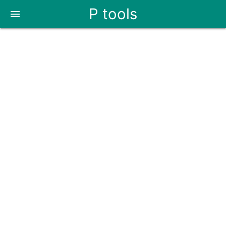
P tools
menu