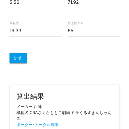
回転率
持玉比率%
算出結果
メーカー:西陣
機種名:CRAさくらももこ劇場 ミラくるずきんちゃん
GL
ボーダー･トータル確率