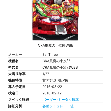
CRA風魔の小次郎WBB
メーカー
SanThree
機種名
CRA風魔の小次郎
型式名
CRA風魔の小次郎WBB
大当り確率
1/77
機種特徴
甘デジ,ST機,V確
導入予定日
2016-03-22
検定日
2016-02-12
スペック詳細
ボーダー･トータル確率
詳細分析
各種シミュレート値