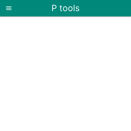
P tools
menu