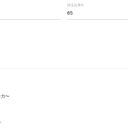
持玉比率%
全力〜
。