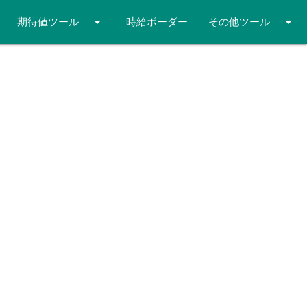
arrow_drop_down
arrow_drop_down
期待値ツール
時給ボーダー
その他ツール