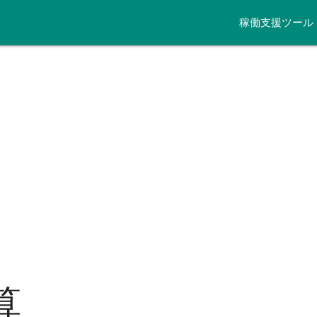
稼働支援ツール
算