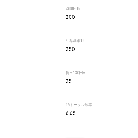
時間回転
計算基準1K=
貸玉100円=
1Rトータル確率