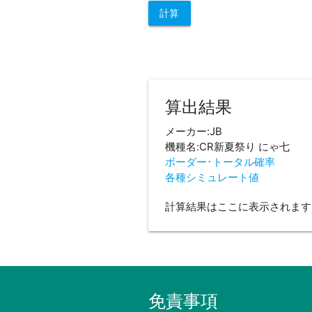
算出結果
メーカー:JB
機種名:CR新夏祭り にゃ七
ボーダー･トータル確率
各種シミュレート値
計算結果はここに表示されます
免責事項