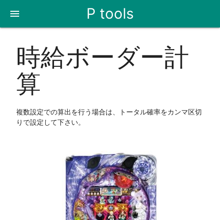
P tools
menu
時給ボーダー計
算
複数設定での算出を行う場合は、トータル確率をカンマ区切
りで設定して下さい。