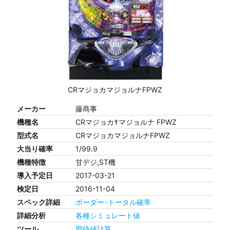
CRマジョカマジョルナFPWZ
メーカー
藤商事
機種名
CRマジョカ†マジョルナ FPWZ
型式名
CRマジョカマジョルナFPWZ
大当り確率
1/99.9
機種特徴
甘デジ,ST機
導入予定日
2017-03-21
検定日
2016-11-04
スペック詳細
ボーダー･トータル確率
詳細分析
各種シミュレート値
ツール
期待値計算