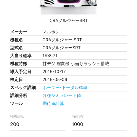
CRAソルジャーSRT
メーカー
マルホン
機種名
CRAソルジャー SRT
型式名
CRAソルジャーSRT
大当り確率
1/98.71
機種特徴
甘デジ,確変機,小当りラッシュ搭載
導入予定日
2016-10-17
検定日
2016-05-06
スペック詳細
ボーダー･トータル確率
詳細分析
各種シミュレート値
ツール
期待値計算
時間回転
時給(円)