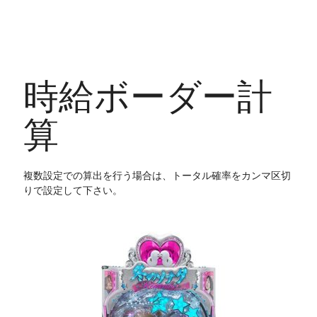
時給ボーダー計
算
複数設定での算出を行う場合は、トータル確率をカンマ区切
りで設定して下さい。