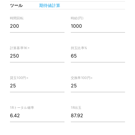
ツール
期待値計算
時間回転
時給(円)
計算基準1K=
持玉比率%
貸玉100円=
交換率100円=
1Rトータル確率
1R出玉