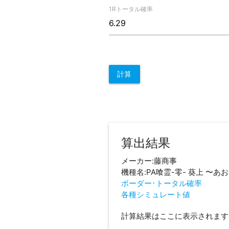
1Rトータル確率
算出結果
メーカー:藤商事
機種名:PA喰霊-零- 葵上 〜
ボーダー･トータル確率
各種シミュレート値
計算結果はここに表示されます