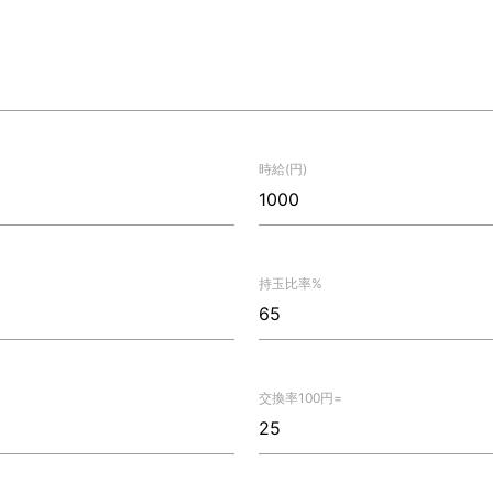
時給(円)
持玉比率%
交換率100円=