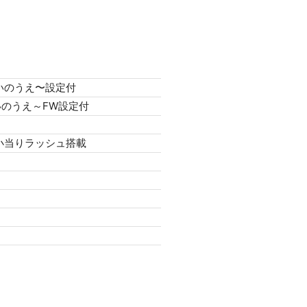
おいのうえ〜設定付
いのうえ～FW設定付
,小当りラッシュ搭載